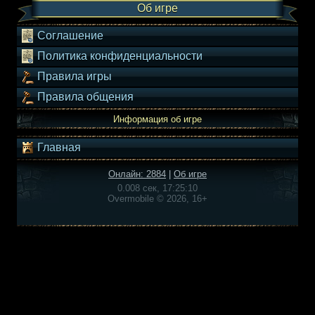
Об игре
Соглашение
Политика конфиденциальности
Правила игры
Правила общения
Информация об игре
Главная
Онлайн: 2884
|
Об игре
0.008 сек, 17:25:10
Overmobile © 2026, 16+