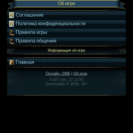
Об игре
Соглашение
Политика конфиденциальности
Правила игры
Правила общения
Информация об игре
Главная
Онлайн: 2496
|
Об игре
0.007 сек, 22:12:50
Overmobile © 2026, 16+