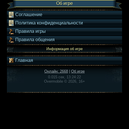
Об игре
Соглашение
Политика конфиденциальности
Правила игры
Правила общения
Информация об игре
Главная
Онлайн: 2668
|
Об игре
0.015 сек, 13:24:22
Overmobile © 2026, 16+