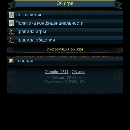
Об игре
Соглашение
Политика конфиденциальности
Правила игры
Правила общения
Информация об игре
Главная
Онлайн: 2371
|
Об игре
0.008 сек, 22:21:08
Overmobile © 2026, 16+