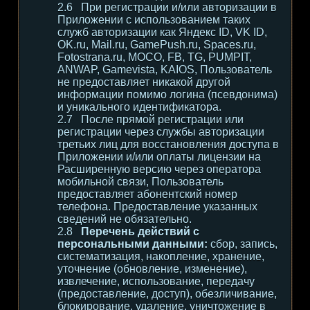
При регистрации и/или авторизации в
Приложении с использованием таких
служб авторизации как Яндекс ID, VK ID,
OK.ru, Mail.ru, GamePush.ru, Spaces.ru,
Fotostrana.ru, MOCO, FB, TG, PUMPIT,
ANWAP, Gamevista, KAIOS, Пользователь
не предоставляет никакой другой
информации помимо логина (псевдонима)
и уникального идентификатора.
После прямой регистрации или
регистрации через службы авторизации
третьих лиц для восстановления доступа в
Приложении и/или оплаты лицензии на
Расширенную версию через оператора
мобильной связи, Пользователь
предоставляет абонентский номер
телефона. Предоставление указанных
сведений не обязательно.
Перечень действий с
персональными данными:
сбор, запись,
систематизация, накопление, хранение,
уточнение (обновление, изменение),
извлечение, использование, передачу
(предоставление, доступ), обезличивание,
блокирование, удаление, уничтожение в