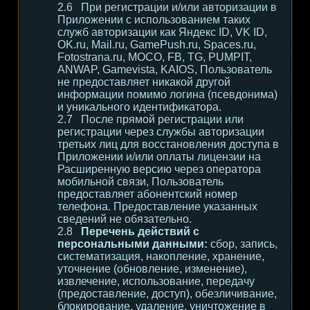
При регистрации и/или авторизации в
Приложении с использованием таких
служб авторизации как Яндекс ID, VK ID,
OK.ru, Mail.ru, GamePush.ru, Spaces.ru,
Fotostrana.ru, MOCO, FB, TG, PUMPIT,
ANWAP, Gamevista, KAIOS, Пользователь
не предоставляет никакой другой
информации помимо логина (псевдонима)
и уникального идентификатора.
После прямой регистрации или
регистрации через службы авторизации
третьих лиц для восстановления доступа в
Приложении и/или оплаты лицензии на
Расширенную версию через оператора
мобильной связи, Пользователь
предоставляет абонентский номер
телефона. Предоставление указанных
сведений не обязательно.
Перечень действий с
персональными данными:
сбор, запись,
систематизация, накопление, хранение,
уточнение (обновление, изменение),
извлечение, использование, передачу
(предоставление, доступ), обезличивание,
блокирование, удаление, уничтожение в