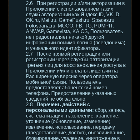
При регистрации и/или авторизации в
Приложении с использованием таких
служб авторизации как Яндекс ID, VK ID,
OK.ru, Mail.ru, GamePush.ru, Spaces.ru,
Fotostrana.ru, MOCO, FB, TG, PUMPIT,
ANWAP, Gamevista, KAIOS, Пользователь
не предоставляет никакой другой
информации помимо логина (псевдонима)
и уникального идентификатора.
После прямой регистрации или
регистрации через службы авторизации
третьих лиц для восстановления доступа в
Приложении и/или оплаты лицензии на
Расширенную версию через оператора
мобильной связи, Пользователь
предоставляет абонентский номер
телефона. Предоставление указанных
сведений не обязательно.
Перечень действий с
персональными данными:
сбор, запись,
систематизация, накопление, хранение,
уточнение (обновление, изменение),
извлечение, использование, передачу
(предоставление, доступ), обезличивание,
блокирование, удаление, уничтожение в