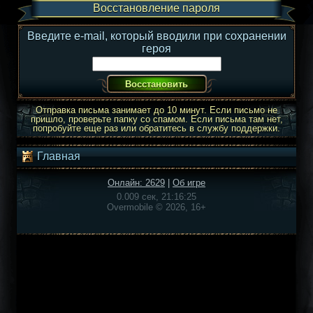
Восстановление пароля
Введите e-mail, который вводили при сохранении
героя
Отправка письма занимает до 10 минут. Если письмо не
пришло, проверьте папку со спамом. Если письма там нет,
попробуйте еще раз или обратитесь в службу поддержки.
Главная
Онлайн: 2629
|
Об игре
0.009 сек, 21:16:25
Overmobile © 2026, 16+