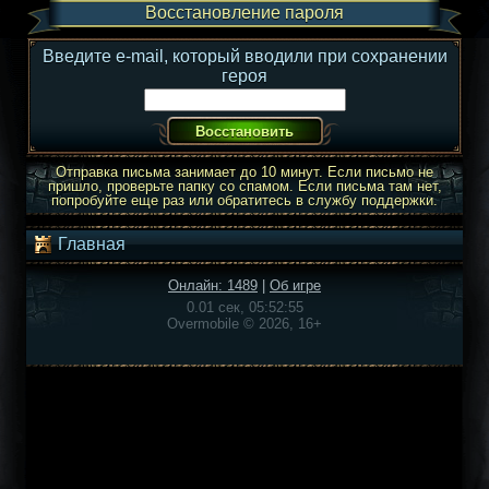
Восстановление пароля
Введите e-mail, который вводили при сохранении
героя
Отправка письма занимает до 10 минут. Если письмо не
пришло, проверьте папку со спамом. Если письма там нет,
попробуйте еще раз или обратитесь в службу поддержки.
Главная
Онлайн: 1489
|
Об игре
0.01 сек, 05:52:55
Overmobile © 2026, 16+