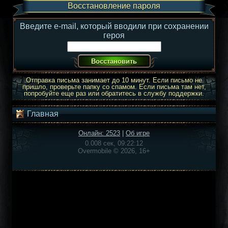
Восстановление пароля
Введите e-mail, который вводили при сохранении
героя
Отправка письма занимает до 10 минут. Если письмо не
пришло, проверьте папку со спамом. Если письма там нет,
попробуйте еще раз или обратитесь в службу поддержки.
Главная
Онлайн: 2523
|
Об игре
0.008 сек, 09:22:12
Overmobile © 2026, 16+