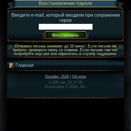
Восстановление пароля
Введите e-mail, который вводили при сохранении
героя
Отправка письма занимает до 10 минут. Если письмо не
пришло, проверьте папку со спамом. Если письма там нет,
попробуйте еще раз или обратитесь в службу поддержки.
Главная
Онлайн: 2520
|
Об игре
0.008 сек, 22:27:30
Overmobile © 2026, 16+