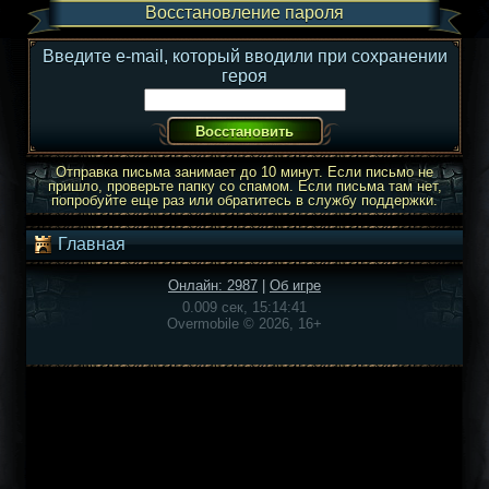
Восстановление пароля
Введите e-mail, который вводили при сохранении
героя
Отправка письма занимает до 10 минут. Если письмо не
пришло, проверьте папку со спамом. Если письма там нет,
попробуйте еще раз или обратитесь в службу поддержки.
Главная
Онлайн: 2987
|
Об игре
0.009 сек, 15:14:41
Overmobile © 2026, 16+