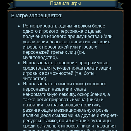
Правила игры
В Игре запрещается:
Регистрировать одним игроком более
одного игрового персонажа с целью
получения игрового преимущества и/или
увеличения благосостояния иных своих
игровых персонажей или игровых
персонажей третьих лиц (т.н.
мультоводство).
Использовать сторонние программные
средства для улучшения/автоматизации
игровых возможностей (т.н. боты,
читерство).
Использовать в имени (нике) игрового
персонажа и названии клана
ненормативную лексику, оскорбления, а
также регистрировать имена (ники) и
названия, затрагивающие политику,
разжигающие межнациональную рознь,
являющиеся ссылками на другие интернет-
ресурсы. Также, во избежание путаницы
среди остальных игроков, ники и названия