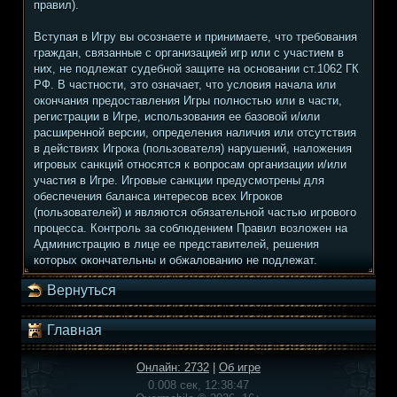
правил).
Вступая в Игру вы осознаете и принимаете, что требования
граждан, связанные с организацией игр или с участием в
них, не подлежат судебной защите на основании ст.1062 ГК
РФ. В частности, это означает, что условия начала или
окончания предоставления Игры полностью или в части,
регистрации в Игре, использования ее базовой и/или
расширенной версии, определения наличия или отсутствия
в действиях Игрока (пользователя) нарушений, наложения
игровых санкций относятся к вопросам организации и/или
участия в Игре. Игровые санкции предусмотрены для
обеспечения баланса интересов всех Игроков
(пользователей) и являются обязательной частью игрового
процесса. Контроль за соблюдением Правил возложен на
Администрацию в лице ее представителей, решения
которых окончательны и обжалованию не подлежат.
Вернуться
Главная
Онлайн: 2732
|
Об игре
0.008 сек, 12:38:47