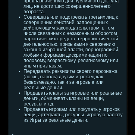
предназначенную для публичного доступа
лиц, не достигших совершеннолетнего
возраста.
Совершать или подстрекать третьих лиц к
совершению действий, запрещенных
действующим законодательством, в том
числе связанных с незаконным оборотом
наркотических средств, террористической
деятельностью, призывами к свержению
законно избранной власти, порнографией,
любыми формами дискриминации по
половому, возрастному, религиозному или
иным признакам.
Передавать реквизиты своего персонажа
(логин, пароль) другим игрокам, как
безвозмездно, так и за игровые или
реальные деньги.
Продавать кланы за игровые или реальные
деньги, обменивать кланы на вещи,
ресурсы и т.д.
Продавать игрокам или покупать у игроков
вещи, артефакты, ресурсы, игровую валюту
из Игры за реальные деньги.