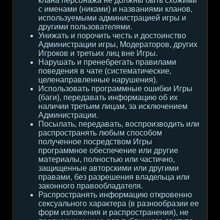
клана персонажа не должны быть схожими
с именами (никами) и названиями кланов,
используемыми администрацией игры и
другими пользователями.
Унижать и порочить честь и достоинство
Администрации игры, Модераторов, других
Игроков и третьих лиц вне Игры.
Нарушать и пренебрегать правилами
поведения в чате (систематические,
целенаправленные нарушения).
Использовать программные ошибки Игры
(баги), передавать информацию об их
наличии третьим лицам, за исключением
Администрации.
Посылать, передавать, воспроизводить или
распространять любым способом
полученное посредством Игры
программное обеспечение или другие
материалы, полностью или частично,
защищенные авторскими или другими
правами, без разрешения владельца или
законного правообладателя.
Распространять информацию откровенно
сексуального характера (в разнообразии ее
форм изложения и распространения), не