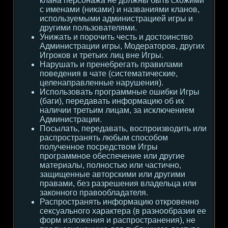
клана персонажа не должны быть схожими
с именами (никами) и названиями кланов,
используемыми администрацией игры и
другими пользователями.
Унижать и порочить честь и достоинство
Администрации игры, Модераторов, других
Игроков и третьих лиц вне Игры.
Нарушать и пренебрегать правилами
поведения в чате (систематические,
целенаправленные нарушения).
Использовать программные ошибки Игры
(баги), передавать информацию об их
наличии третьим лицам, за исключением
Администрации.
Посылать, передавать, воспроизводить или
распространять любым способом
полученное посредством Игры
программное обеспечение или другие
материалы, полностью или частично,
защищенные авторскими или другими
правами, без разрешения владельца или
законного правообладателя.
Распространять информацию откровенно
сексуального характера (в разнообразии ее
форм изложения и распространения), не