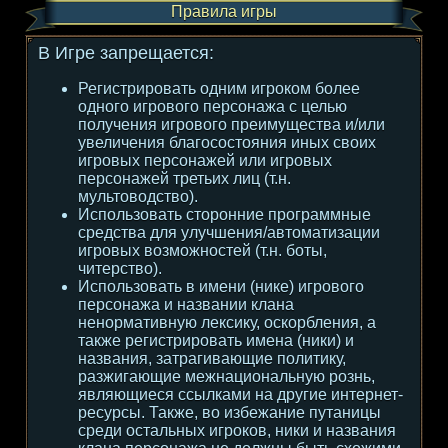
Правила игры
В Игре запрещается:
Регистрировать одним игроком более
одного игрового персонажа с целью
получения игрового преимущества и/или
увеличения благосостояния иных своих
игровых персонажей или игровых
персонажей третьих лиц (т.н.
мультоводство).
Использовать сторонние программные
средства для улучшения/автоматизации
игровых возможностей (т.н. боты,
читерство).
Использовать в имени (нике) игрового
персонажа и названии клана
ненормативную лексику, оскорбления, а
также регистрировать имена (ники) и
названия, затрагивающие политику,
разжигающие межнациональную рознь,
являющиеся ссылками на другие интернет-
ресурсы. Также, во избежание путаницы
среди остальных игроков, ники и названия