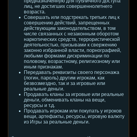
предназначенную для публичного доступа
лиц, не достигших совершеннолетнего
возраста.
Совершать или подстрекать третьих лиц к
совершению действий, запрещенных
действующим законодательством, в том
числе связанных с незаконным оборотом
наркотических средств, террористической
деятельностью, призывами к свержению
законно избранной власти, порнографией,
любыми формами дискриминации по
половому, возрастному, религиозному или
иным признакам.
Передавать реквизиты своего персонажа
(логин, пароль) другим игрокам, как
безвозмездно, так и за игровые или
реальные деньги.
Продавать кланы за игровые или реальные
деньги, обменивать кланы на вещи,
ресурсы и т.д.
Продавать игрокам или покупать у игроков
вещи, артефакты, ресурсы, игровую валюту
из Игры за реальные деньги.