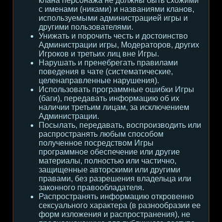
клана персонажа не должны быть схожими
с именами (никами) и названиями кланов,
используемыми администрацией игры и
другими пользователями.
Унижать и порочить честь и достоинство
Администрации игры, Модераторов, других
Игроков и третьих лиц вне Игры.
Нарушать и пренебрегать правилами
поведения в чате (систематические,
целенаправленные нарушения).
Использовать программные ошибки Игры
(баги), передавать информацию об их
наличии третьим лицам, за исключением
Администрации.
Посылать, передавать, воспроизводить или
распространять любым способом
полученное посредством Игры
программное обеспечение или другие
материалы, полностью или частично,
защищенные авторскими или другими
правами, без разрешения владельца или
законного правообладателя.
Распространять информацию откровенно
сексуального характера (в разнообразии ее
форм изложения и распространения), не