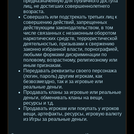
предназначенную для публичного доступа
лиц, не достигших совершеннолетнего
возраста.
Совершать или подстрекать третьих лиц к
совершению действий, запрещенных
действующим законодательством, в том
числе связанных с незаконным оборотом
наркотических средств, террористической
деятельностью, призывами к свержению
законно избранной власти, порнографией,
любыми формами дискриминации по
половому, возрастному, религиозному или
иным признакам.
Передавать реквизиты своего персонажа
(логин, пароль) другим игрокам, как
безвозмездно, так и за игровые или
реальные деньги.
Продавать кланы за игровые или реальные
деньги, обменивать кланы на вещи,
ресурсы и т.д.
Продавать игрокам или покупать у игроков
вещи, артефакты, ресурсы, игровую валюту
из Игры за реальные деньги.