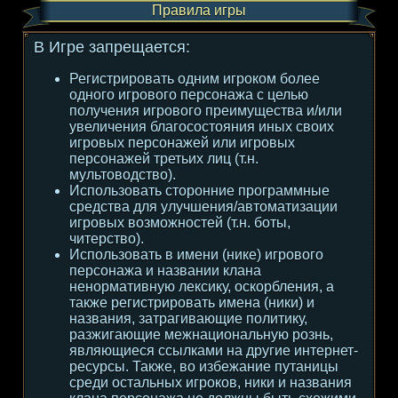
Правила игры
В Игре запрещается:
Регистрировать одним игроком более
одного игрового персонажа с целью
получения игрового преимущества и/или
увеличения благосостояния иных своих
игровых персонажей или игровых
персонажей третьих лиц (т.н.
мультоводство).
Использовать сторонние программные
средства для улучшения/автоматизации
игровых возможностей (т.н. боты,
читерство).
Использовать в имени (нике) игрового
персонажа и названии клана
ненормативную лексику, оскорбления, а
также регистрировать имена (ники) и
названия, затрагивающие политику,
разжигающие межнациональную рознь,
являющиеся ссылками на другие интернет-
ресурсы. Также, во избежание путаницы
среди остальных игроков, ники и названия