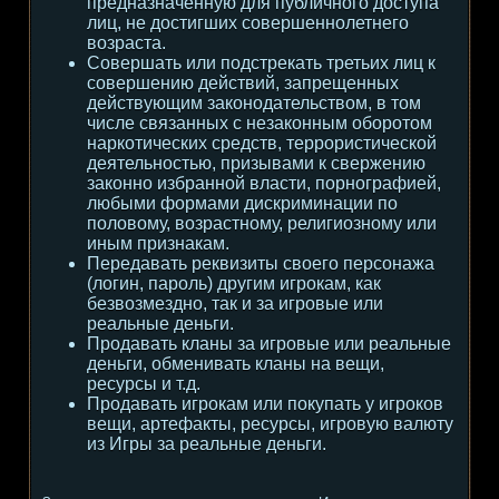
предназначенную для публичного доступа
лиц, не достигших совершеннолетнего
возраста.
Совершать или подстрекать третьих лиц к
совершению действий, запрещенных
действующим законодательством, в том
числе связанных с незаконным оборотом
наркотических средств, террористической
деятельностью, призывами к свержению
законно избранной власти, порнографией,
любыми формами дискриминации по
половому, возрастному, религиозному или
иным признакам.
Передавать реквизиты своего персонажа
(логин, пароль) другим игрокам, как
безвозмездно, так и за игровые или
реальные деньги.
Продавать кланы за игровые или реальные
деньги, обменивать кланы на вещи,
ресурсы и т.д.
Продавать игрокам или покупать у игроков
вещи, артефакты, ресурсы, игровую валюту
из Игры за реальные деньги.