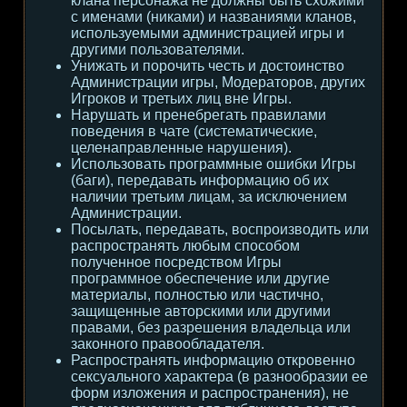
клана персонажа не должны быть схожими
с именами (никами) и названиями кланов,
используемыми администрацией игры и
другими пользователями.
Унижать и порочить честь и достоинство
Администрации игры, Модераторов, других
Игроков и третьих лиц вне Игры.
Нарушать и пренебрегать правилами
поведения в чате (систематические,
целенаправленные нарушения).
Использовать программные ошибки Игры
(баги), передавать информацию об их
наличии третьим лицам, за исключением
Администрации.
Посылать, передавать, воспроизводить или
распространять любым способом
полученное посредством Игры
программное обеспечение или другие
материалы, полностью или частично,
защищенные авторскими или другими
правами, без разрешения владельца или
законного правообладателя.
Распространять информацию откровенно
сексуального характера (в разнообразии ее
форм изложения и распространения), не