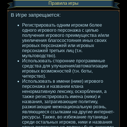
Правила игры
В Игре запрещается:
Регистрировать одним игроком более
одного игрового персонажа с целью
получения игрового преимущества и/или
увеличения благосостояния иных своих
игровых персонажей или игровых
персонажей третьих лиц (т.н.
мультоводство).
Использовать сторонние программные
средства для улучшения/автоматизации
игровых возможностей (т.н. боты,
читерство).
Использовать в имени (нике) игрового
персонажа и названии клана
ненормативную лексику, оскорбления, а
также регистрировать имена (ники) и
названия, затрагивающие политику,
разжигающие межнациональную рознь,
являющиеся ссылками на другие интернет-
ресурсы. Также, во избежание путаницы
среди остальных игроков, ники и названия