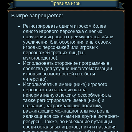
Правила игры
В Игре запрещается:
Регистрировать одним игроком более
одного игрового персонажа с целью
получения игрового преимущества и/или
увеличения благосостояния иных своих
игровых персонажей или игровых
персонажей третьих лиц (т.н.
мультоводство).
Использовать сторонние программные
средства для улучшения/автоматизации
игровых возможностей (т.н. боты,
читерство).
Использовать в имени (нике) игрового
персонажа и названии клана
ненормативную лексику, оскорбления, а
также регистрировать имена (ники) и
названия, затрагивающие политику,
разжигающие межнациональную рознь,
являющиеся ссылками на другие интернет-
ресурсы. Также, во избежание путаницы
среди остальных игроков, ники и названия