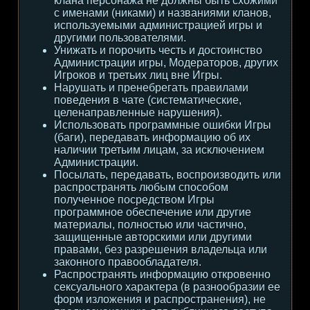
клана персонажа не должны быть схожими
с именами (никами) и названиями кланов,
используемыми администрацией игры и
другими пользователями.
Унижать и порочить честь и достоинство
Администрации игры, Модераторов, других
Игроков и третьих лиц вне Игры.
Нарушать и пренебрегать правилами
поведения в чате (систематические,
целенаправленные нарушения).
Использовать программные ошибки Игры
(баги), передавать информацию об их
наличии третьим лицам, за исключением
Администрации.
Посылать, передавать, воспроизводить или
распространять любым способом
полученное посредством Игры
программное обеспечение или другие
материалы, полностью или частично,
защищенные авторскими или другими
правами, без разрешения владельца или
законного правообладателя.
Распространять информацию откровенно
сексуального характера (в разнообразии ее
форм изложения и распространения), не