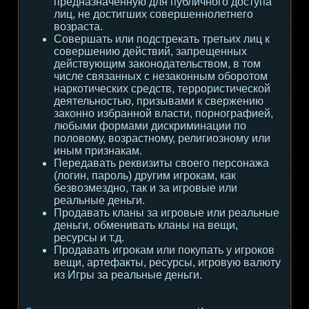
предназначенную для публичного доступа
лиц, не достигших совершеннолетнего
возраста.
Совершать или подстрекать третьих лиц к
совершению действий, запрещенных
действующим законодательством, в том
числе связанных с незаконным оборотом
наркотических средств, террористической
деятельностью, призывами к свержению
законно избранной власти, порнографией,
любыми формами дискриминации по
половому, возрастному, религиозному или
иным признакам.
Передавать реквизиты своего персонажа
(логин, пароль) другим игрокам, как
безвозмездно, так и за игровые или
реальные деньги.
Продавать кланы за игровые или реальные
деньги, обменивать кланы на вещи,
ресурсы и т.д.
Продавать игрокам или покупать у игроков
вещи, артефакты, ресурсы, игровую валюту
из Игры за реальные деньги.