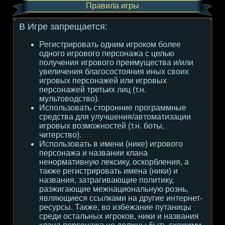
Правила игры
В Игре запрещается:
Регистрировать одним игроком более
одного игрового персонажа с целью
получения игрового преимущества и/или
увеличения благосостояния иных своих
игровых персонажей или игровых
персонажей третьих лиц (т.н.
мультоводство).
Использовать сторонние программные
средства для улучшения/автоматизации
игровых возможностей (т.н. боты,
читерство).
Использовать в имени (нике) игрового
персонажа и названии клана
ненормативную лексику, оскорбления, а
также регистрировать имена (ники) и
названия, затрагивающие политику,
разжигающие межнациональную рознь,
являющиеся ссылками на другие интернет-
ресурсы. Также, во избежание путаницы
среди остальных игроков, ники и названия