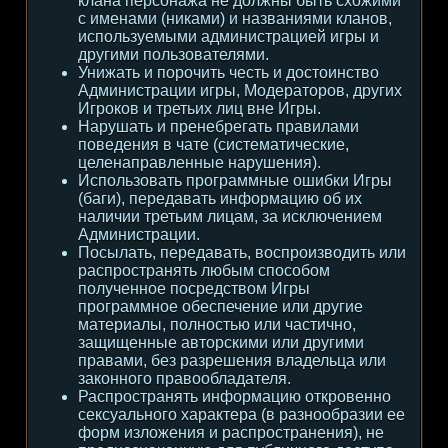
клана персонажа не должны быть схожими
с именами (никами) и названиями кланов,
используемыми администрацией игры и
другими пользователями.
Унижать и порочить честь и достоинство
Администрации игры, Модераторов, других
Игроков и третьих лиц вне Игры.
Нарушать и пренебрегать правилами
поведения в чате (систематические,
целенаправленные нарушения).
Использовать программные ошибки Игры
(баги), передавать информацию об их
наличии третьим лицам, за исключением
Администрации.
Посылать, передавать, воспроизводить или
распространять любым способом
полученное посредством Игры
программное обеспечение или другие
материалы, полностью или частично,
защищенные авторскими или другими
правами, без разрешения владельца или
законного правообладателя.
Распространять информацию откровенно
сексуального характера (в разнообразии ее
форм изложения и распространения), не