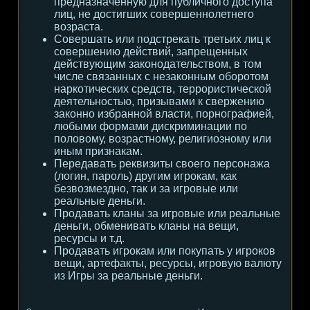
предназначенную для публичного доступа
лиц, не достигших совершеннолетнего
возраста.
Совершать или подстрекать третьих лиц к
совершению действий, запрещенных
действующим законодательством, в том
числе связанных с незаконным оборотом
наркотических средств, террористической
деятельностью, призывами к свержению
законно избранной власти, порнографией,
любыми формами дискриминации по
половому, возрастному, религиозному или
иным признакам.
Передавать реквизиты своего персонажа
(логин, пароль) другим игрокам, как
безвозмездно, так и за игровые или
реальные деньги.
Продавать кланы за игровые или реальные
деньги, обменивать кланы на вещи,
ресурсы и т.д.
Продавать игрокам или покупать у игроков
вещи, артефакты, ресурсы, игровую валюту
из Игры за реальные деньги.