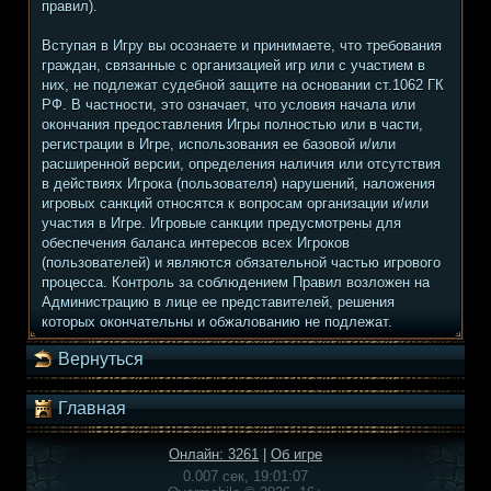
правил).
Вступая в Игру вы осознаете и принимаете, что требования
граждан, связанные с организацией игр или с участием в
них, не подлежат судебной защите на основании ст.1062 ГК
РФ. В частности, это означает, что условия начала или
окончания предоставления Игры полностью или в части,
регистрации в Игре, использования ее базовой и/или
расширенной версии, определения наличия или отсутствия
в действиях Игрока (пользователя) нарушений, наложения
игровых санкций относятся к вопросам организации и/или
участия в Игре. Игровые санкции предусмотрены для
обеспечения баланса интересов всех Игроков
(пользователей) и являются обязательной частью игрового
процесса. Контроль за соблюдением Правил возложен на
Администрацию в лице ее представителей, решения
которых окончательны и обжалованию не подлежат.
Вернуться
Главная
Онлайн: 3261
|
Об игре
0.007 сек, 19:01:07