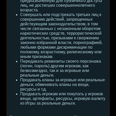
предназначенную для публичного доступа
лиц, не достигших совершеннолетнего
возраста.
Совершать или подстрекать третьих лиц к
совершению действий, запрещенных
действующим законодательством, в том
числе связанных с незаконным оборотом
наркотических средств, террористической
деятельностью, призывами к свержению
законно избранной власти, порнографией,
любыми формами дискриминации по
половому, возрастному, религиозному или
иным признакам.
Передавать реквизиты своего персонажа
(логин, пароль) другим игрокам, как
безвозмездно, так и за игровые или
реальные деньги.
Продавать кланы за игровые или реальные
деньги, обменивать кланы на вещи,
ресурсы и т.д.
Продавать игрокам или покупать у игроков
вещи, артефакты, ресурсы, игровую валюту
из Игры за реальные деньги.