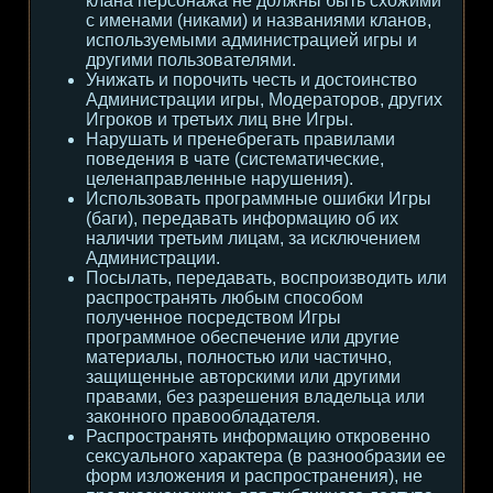
клана персонажа не должны быть схожими
с именами (никами) и названиями кланов,
используемыми администрацией игры и
другими пользователями.
Унижать и порочить честь и достоинство
Администрации игры, Модераторов, других
Игроков и третьих лиц вне Игры.
Нарушать и пренебрегать правилами
поведения в чате (систематические,
целенаправленные нарушения).
Использовать программные ошибки Игры
(баги), передавать информацию об их
наличии третьим лицам, за исключением
Администрации.
Посылать, передавать, воспроизводить или
распространять любым способом
полученное посредством Игры
программное обеспечение или другие
материалы, полностью или частично,
защищенные авторскими или другими
правами, без разрешения владельца или
законного правообладателя.
Распространять информацию откровенно
сексуального характера (в разнообразии ее
форм изложения и распространения), не