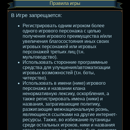
Правила игры
В Игре запрещается:
Регистрировать одним игроком более
одного игрового персонажа с целью
получения игрового преимущества и/или
увеличения благосостояния иных своих
игровых персонажей или игровых
персонажей третьих лиц (т.н.
мультоводство).
Использовать сторонние программные
средства для улучшения/автоматизации
игровых возможностей (т.н. боты,
читерство).
Использовать в имени (нике) игрового
персонажа и названии клана
ненормативную лексику, оскорбления, а
также регистрировать имена (ники) и
названия, затрагивающие политику,
разжигающие межнациональную рознь,
являющиеся ссылками на другие интернет-
ресурсы. Также, во избежание путаницы
среди остальных игроков, ники и названия