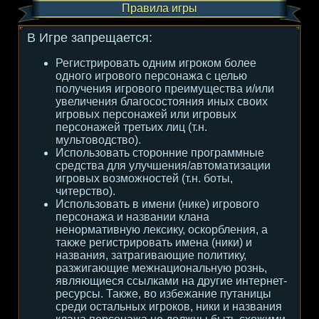
Правила игры
В Игре запрещается:
Регистрировать одним игроком более
одного игрового персонажа с целью
получения игрового преимущества и/или
увеличения благосостояния иных своих
игровых персонажей или игровых
персонажей третьих лиц (т.н.
мультоводство).
Использовать сторонние программные
средства для улучшения/автоматизации
игровых возможностей (т.н. боты,
читерство).
Использовать в имени (нике) игрового
персонажа и названии клана
ненормативную лексику, оскорбления, а
также регистрировать имена (ники) и
названия, затрагивающие политику,
разжигающие межнациональную рознь,
являющиеся ссылками на другие интернет-
ресурсы. Также, во избежание путаницы
среди остальных игроков, ники и названия