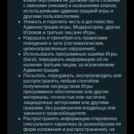
клана персонажа не должны быть схожими
с именами (никами) и названиями кланов,
используемыми администрацией игры и
другими пользователями.
Унижать и порочить честь и достоинство
Администрации игры, Модераторов, других
Игроков и третьих лиц вне Игры.
Нарушать и пренебрегать правилами
поведения в чате (систематические,
целенаправленные нарушения).
Использовать программные ошибки Игры
(баги), передавать информацию об их
наличии третьим лицам, за исключением
Администрации.
Посылать, передавать, воспроизводить или
распространять любым способом
полученное посредством Игры
программное обеспечение или другие
материалы, полностью или частично,
защищенные авторскими или другими
правами, без разрешения владельца или
законного правообладателя.
Распространять информацию откровенно
сексуального характера (в разнообразии ее
форм изложения и распространения), не