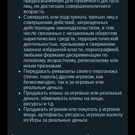
предназначенную для публичного доступа
лиц, не достигших совершеннолетнего
возраста.
Совершать или подстрекать третьих лиц к
совершению действий, запрещенных
действующим законодательством, в том
числе связанных с незаконным оборотом
наркотических средств, террористической
деятельностью, призывами к свержению
законно избранной власти, порнографией,
любыми формами дискриминации по
половому, возрастному, религиозному или
иным признакам.
Передавать реквизиты своего персонажа
(логин, пароль) другим игрокам, как
безвозмездно, так и за игровые или
реальные деньги.
Продавать кланы за игровые или реальные
деньги, обменивать кланы на вещи,
ресурсы и т.д.
Продавать игрокам или покупать у игроков
вещи, артефакты, ресурсы, игровую валюту
из Игры за реальные деньги.