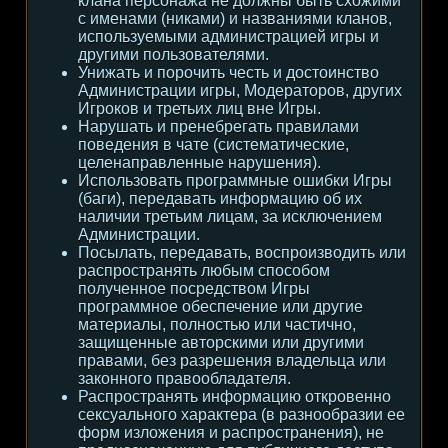
клана персонажа не должны быть схожими
с именами (никами) и названиями кланов,
используемыми администрацией игры и
другими пользователями.
Унижать и порочить честь и достоинство
Администрации игры, Модераторов, других
Игроков и третьих лиц вне Игры.
Нарушать и пренебрегать правилами
поведения в чате (систематические,
целенаправленные нарушения).
Использовать программные ошибки Игры
(баги), передавать информацию об их
наличии третьим лицам, за исключением
Администрации.
Посылать, передавать, воспроизводить или
распространять любым способом
полученное посредством Игры
программное обеспечение или другие
материалы, полностью или частично,
защищенные авторскими или другими
правами, без разрешения владельца или
законного правообладателя.
Распространять информацию откровенно
сексуального характера (в разнообразии ее
форм изложения и распространения), не