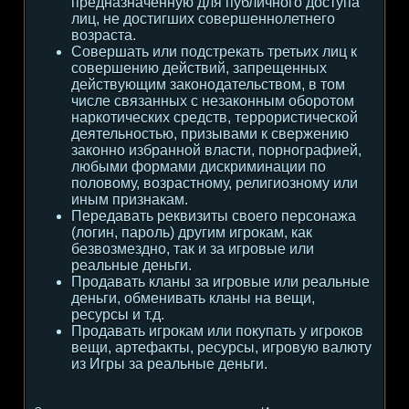
предназначенную для публичного доступа
лиц, не достигших совершеннолетнего
возраста.
Совершать или подстрекать третьих лиц к
совершению действий, запрещенных
действующим законодательством, в том
числе связанных с незаконным оборотом
наркотических средств, террористической
деятельностью, призывами к свержению
законно избранной власти, порнографией,
любыми формами дискриминации по
половому, возрастному, религиозному или
иным признакам.
Передавать реквизиты своего персонажа
(логин, пароль) другим игрокам, как
безвозмездно, так и за игровые или
реальные деньги.
Продавать кланы за игровые или реальные
деньги, обменивать кланы на вещи,
ресурсы и т.д.
Продавать игрокам или покупать у игроков
вещи, артефакты, ресурсы, игровую валюту
из Игры за реальные деньги.