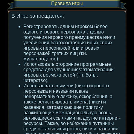
Правила игры
В Игре запрещается:
Регистрировать одним игроком более
одного игрового персонажа с целью
получения игрового преимущества и/или
увеличения благосостояния иных своих
игровых персонажей или игровых
персонажей третьих лиц (т.н.
мультоводство).
Использовать сторонние программные
средства для улучшения/автоматизации
игровых возможностей (т.н. боты,
читерство).
Использовать в имени (нике) игрового
персонажа и названии клана
ненормативную лексику, оскорбления, а
также регистрировать имена (ники) и
названия, затрагивающие политику,
разжигающие межнациональную рознь,
являющиеся ссылками на другие интернет-
ресурсы. Также, во избежание путаницы
среди остальных игроков, ники и названия