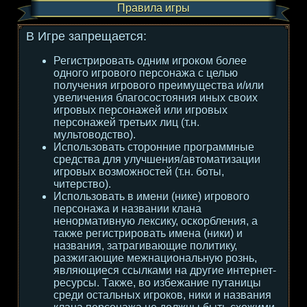
Правила игры
В Игре запрещается:
Регистрировать одним игроком более
одного игрового персонажа с целью
получения игрового преимущества и/или
увеличения благосостояния иных своих
игровых персонажей или игровых
персонажей третьих лиц (т.н.
мультоводство).
Использовать сторонние программные
средства для улучшения/автоматизации
игровых возможностей (т.н. боты,
читерство).
Использовать в имени (нике) игрового
персонажа и названии клана
ненормативную лексику, оскорбления, а
также регистрировать имена (ники) и
названия, затрагивающие политику,
разжигающие межнациональную рознь,
являющиеся ссылками на другие интернет-
ресурсы. Также, во избежание путаницы
среди остальных игроков, ники и названия