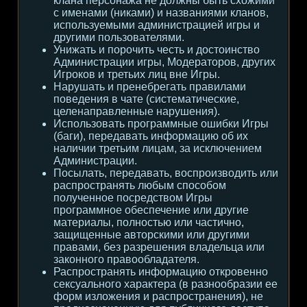
клана персонажа не должны быть схожими
с именами (никами) и названиями кланов,
используемыми администрацией игры и
другими пользователями.
Унижать и порочить честь и достоинство
Администрации игры, Модераторов, других
Игроков и третьих лиц вне Игры.
Нарушать и пренебрегать правилами
поведения в чате (систематические,
целенаправленные нарушения).
Использовать программные ошибки Игры
(баги), передавать информацию об их
наличии третьим лицам, за исключением
Администрации.
Посылать, передавать, воспроизводить или
распространять любым способом
полученное посредством Игры
программное обеспечение или другие
материалы, полностью или частично,
защищенные авторскими или другими
правами, без разрешения владельца или
законного правообладателя.
Распространять информацию откровенно
сексуального характера (в разнообразии ее
форм изложения и распространения), не