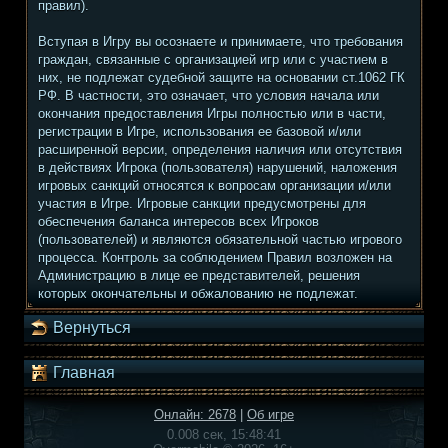
правил).
Вступая в Игру вы осознаете и принимаете, что требования
граждан, связанные с организацией игр или с участием в
них, не подлежат судебной защите на основании ст.1062 ГК
РФ. В частности, это означает, что условия начала или
окончания предоставления Игры полностью или в части,
регистрации в Игре, использования ее базовой и/или
расширенной версии, определения наличия или отсутствия
в действиях Игрока (пользователя) нарушений, наложения
игровых санкций относятся к вопросам организации и/или
участия в Игре. Игровые санкции предусмотрены для
обеспечения баланса интересов всех Игроков
(пользователей) и являются обязательной частью игрового
процесса. Контроль за соблюдением Правил возложен на
Администрацию в лице ее представителей, решения
которых окончательны и обжалованию не подлежат.
Вернуться
Главная
Онлайн: 2678
|
Об игре
0.008 сек, 15:48:41