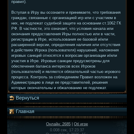
правил).
Вступая в Игру вы осознаете и принимаете, что требования
граждан, связанные с организацией игр или с участием в
них, не подлежат судебной защите на основании ст.1062 ГК
РФ. В частности, это означает, что условия начала или
окончания предоставления Игры полностью или в части,
регистрации в Игре, использования ее базовой и/или
расширенной версии, определения наличия или отсутствия
в действиях Игрока (пользователя) нарушений, наложения
игровых санкций относятся к вопросам организации и/или
участия в Игре. Игровые санкции предусмотрены для
обеспечения баланса интересов всех Игроков
(пользователей) и являются обязательной частью игрового
процесса. Контроль за соблюдением Правил возложен на
Администрацию в лице ее представителей, решения
которых окончательны и обжалованию не подлежат.
Вернуться
Главная
Онлайн: 2685
|
Об игре
0.008 сек, 17:23:37