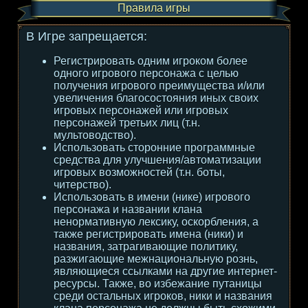
Правила игры
В Игре запрещается:
Регистрировать одним игроком более
одного игрового персонажа с целью
получения игрового преимущества и/или
увеличения благосостояния иных своих
игровых персонажей или игровых
персонажей третьих лиц (т.н.
мультоводство).
Использовать сторонние программные
средства для улучшения/автоматизации
игровых возможностей (т.н. боты,
читерство).
Использовать в имени (нике) игрового
персонажа и названии клана
ненормативную лексику, оскорбления, а
также регистрировать имена (ники) и
названия, затрагивающие политику,
разжигающие межнациональную рознь,
являющиеся ссылками на другие интернет-
ресурсы. Также, во избежание путаницы
среди остальных игроков, ники и названия