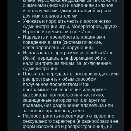
клана персонажа не должны быть схожими
с именами (никами) и названиями кланов,
используемыми администрацией игры и
другими пользователями.
Унижать и порочить честь и достоинство
Администрации игры, Модераторов, других
Игроков и третьих лиц вне Игры.
Нарушать и пренебрегать правилами
поведения в чате (систематические,
целенаправленные нарушения).
Использовать программные ошибки Игры
(баги), передавать информацию об их
наличии третьим лицам, за исключением
Администрации.
Посылать, передавать, воспроизводить или
распространять любым способом
полученное посредством Игры
программное обеспечение или другие
материалы, полностью или частично,
защищенные авторскими или другими
правами, без разрешения владельца или
законного правообладателя.
Распространять информацию откровенно
сексуального характера (в разнообразии ее
форм изложения и распространения), не