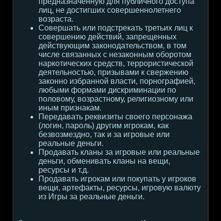
предназначенную для публичного доступа
лиц, не достигших совершеннолетнего
возраста.
Совершать или подстрекать третьих лиц к
совершению действий, запрещенных
действующим законодательством, в том
числе связанных с незаконным оборотом
наркотических средств, террористической
деятельностью, призывами к свержению
законно избранной власти, порнографией,
любыми формами дискриминации по
половому, возрастному, религиозному или
иным признакам.
Передавать реквизиты своего персонажа
(логин, пароль) другим игрокам, как
безвозмездно, так и за игровые или
реальные деньги.
Продавать кланы за игровые или реальные
деньги, обменивать кланы на вещи,
ресурсы и т.д.
Продавать игрокам или покупать у игроков
вещи, артефакты, ресурсы, игровую валюту
из Игры за реальные деньги.