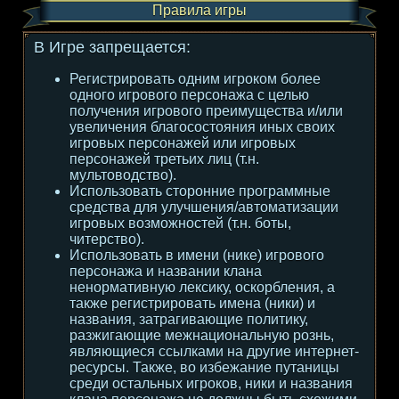
Правила игры
В Игре запрещается:
Регистрировать одним игроком более
одного игрового персонажа с целью
получения игрового преимущества и/или
увеличения благосостояния иных своих
игровых персонажей или игровых
персонажей третьих лиц (т.н.
мультоводство).
Использовать сторонние программные
средства для улучшения/автоматизации
игровых возможностей (т.н. боты,
читерство).
Использовать в имени (нике) игрового
персонажа и названии клана
ненормативную лексику, оскорбления, а
также регистрировать имена (ники) и
названия, затрагивающие политику,
разжигающие межнациональную рознь,
являющиеся ссылками на другие интернет-
ресурсы. Также, во избежание путаницы
среди остальных игроков, ники и названия