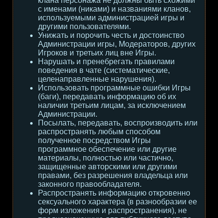
клана персонажа не должны быть схожими
с именами (никами) и названиями кланов,
используемыми администрацией игры и
другими пользователями.
Унижать и порочить честь и достоинство
Администрации игры, Модераторов, других
Игроков и третьих лиц вне Игры.
Нарушать и пренебрегать правилами
поведения в чате (систематические,
целенаправленные нарушения).
Использовать программные ошибки Игры
(баги), передавать информацию об их
наличии третьим лицам, за исключением
Администрации.
Посылать, передавать, воспроизводить или
распространять любым способом
полученное посредством Игры
программное обеспечение или другие
материалы, полностью или частично,
защищенные авторскими или другими
правами, без разрешения владельца или
законного правообладателя.
Распространять информацию откровенно
сексуального характера (в разнообразии ее
форм изложения и распространения), не