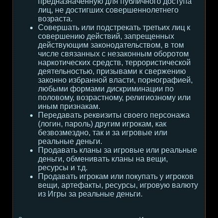
предназначенную для публичного доступа
лиц, не достигших совершеннолетнего
возраста.
Совершать или подстрекать третьих лиц к
совершению действий, запрещенных
действующим законодательством, в том
числе связанных с незаконным оборотом
наркотических средств, террористической
деятельностью, призывами к свержению
законно избранной власти, порнографией,
любыми формами дискриминации по
половому, возрастному, религиозному или
иным признакам.
Передавать реквизиты своего персонажа
(логин, пароль) другим игрокам, как
безвозмездно, так и за игровые или
реальные деньги.
Продавать кланы за игровые или реальные
деньги, обменивать кланы на вещи,
ресурсы и т.д.
Продавать игрокам или покупать у игроков
вещи, артефакты, ресурсы, игровую валюту
из Игры за реальные деньги.