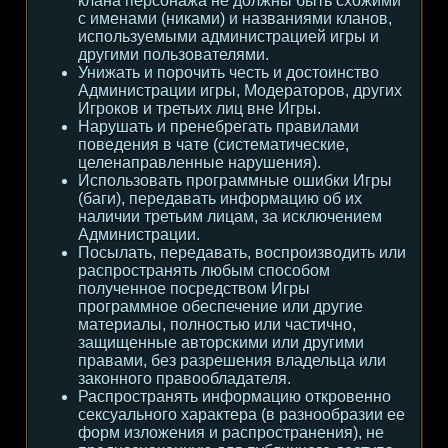
клана персонажа не должны быть схожими
с именами (никами) и названиями кланов,
используемыми администрацией игры и
другими пользователями.
Унижать и порочить честь и достоинство
Администрации игры, Модераторов, других
Игроков и третьих лиц вне Игры.
Нарушать и пренебрегать правилами
поведения в чате (систематические,
целенаправленные нарушения).
Использовать программные ошибки Игры
(баги), передавать информацию об их
наличии третьим лицам, за исключением
Администрации.
Посылать, передавать, воспроизводить или
распространять любым способом
полученное посредством Игры
программное обеспечение или другие
материалы, полностью или частично,
защищенные авторскими или другими
правами, без разрешения владельца или
законного правообладателя.
Распространять информацию откровенно
сексуального характера (в разнообразии ее
форм изложения и распространения), не