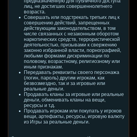
предназначенную для публичного доступа
лиц, не достигших совершеннолетнего
возраста.
Совершать или подстрекать третьих лиц к
совершению действий, запрещенных
действующим законодательством, в том
числе связанных с незаконным оборотом
наркотических средств, террористической
деятельностью, призывами к свержению
законно избранной власти, порнографией,
любыми формами дискриминации по
половому, возрастному, религиозному или
иным признакам.
Передавать реквизиты своего персонажа
(логин, пароль) другим игрокам, как
безвозмездно, так и за игровые или
реальные деньги.
Продавать кланы за игровые или реальные
деньги, обменивать кланы на вещи,
ресурсы и т.д.
Продавать игрокам или покупать у игроков
вещи, артефакты, ресурсы, игровую валюту
из Игры за реальные деньги.