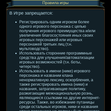
Правила игры
В Игре запрещается:
Регистрировать одним игроком более
одного игрового персонажа с целью
получения игрового преимущества и/или
увеличения благосостояния иных своих
игровых персонажей или игровых
персонажей третьих лиц (т.н.
мультоводство).
Использовать сторонние программные
средства для улучшения/автоматизации
игровых возможностей (т.н. боты,
читерство).
Использовать в имени (нике) игрового
персонажа и названии клана
ненормативную лексику, оскорбления, а
также регистрировать имена (ники) и
названия, затрагивающие политику,
разжигающие межнациональную рознь,
являющиеся ссылками на другие интернет-
ресурсы. Также, во избежание путаницы
среди остальных игроков, ники и названия