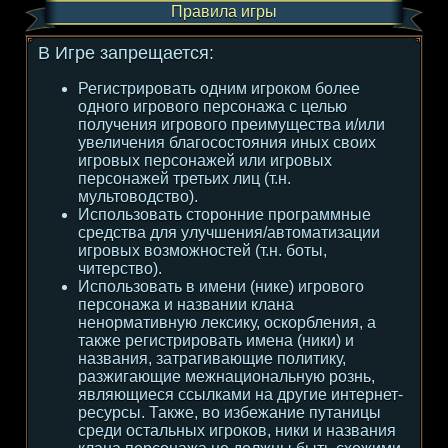
Правила игры
В Игре запрещается:
Регистрировать одним игроком более
одного игрового персонажа с целью
получения игрового преимущества и/или
увеличения благосостояния иных своих
игровых персонажей или игровых
персонажей третьих лиц (т.н.
мультоводство).
Использовать сторонние программные
средства для улучшения/автоматизации
игровых возможностей (т.н. боты,
читерство).
Использовать в имени (нике) игрового
персонажа и названии клана
ненормативную лексику, оскорбления, а
также регистрировать имена (ники) и
названия, затрагивающие политику,
разжигающие межнациональную рознь,
являющиеся ссылками на другие интернет-
ресурсы. Также, во избежание путаницы
среди остальных игроков, ники и названия