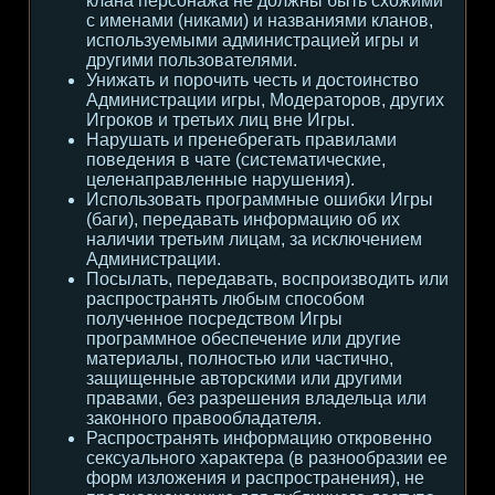
клана персонажа не должны быть схожими
с именами (никами) и названиями кланов,
используемыми администрацией игры и
другими пользователями.
Унижать и порочить честь и достоинство
Администрации игры, Модераторов, других
Игроков и третьих лиц вне Игры.
Нарушать и пренебрегать правилами
поведения в чате (систематические,
целенаправленные нарушения).
Использовать программные ошибки Игры
(баги), передавать информацию об их
наличии третьим лицам, за исключением
Администрации.
Посылать, передавать, воспроизводить или
распространять любым способом
полученное посредством Игры
программное обеспечение или другие
материалы, полностью или частично,
защищенные авторскими или другими
правами, без разрешения владельца или
законного правообладателя.
Распространять информацию откровенно
сексуального характера (в разнообразии ее
форм изложения и распространения), не