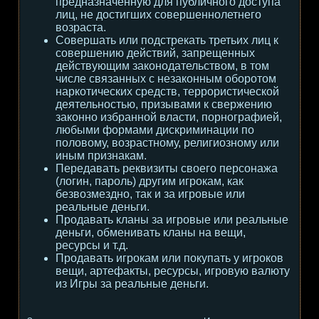
предназначенную для публичного доступа
лиц, не достигших совершеннолетнего
возраста.
Совершать или подстрекать третьих лиц к
совершению действий, запрещенных
действующим законодательством, в том
числе связанных с незаконным оборотом
наркотических средств, террористической
деятельностью, призывами к свержению
законно избранной власти, порнографией,
любыми формами дискриминации по
половому, возрастному, религиозному или
иным признакам.
Передавать реквизиты своего персонажа
(логин, пароль) другим игрокам, как
безвозмездно, так и за игровые или
реальные деньги.
Продавать кланы за игровые или реальные
деньги, обменивать кланы на вещи,
ресурсы и т.д.
Продавать игрокам или покупать у игроков
вещи, артефакты, ресурсы, игровую валюту
из Игры за реальные деньги.