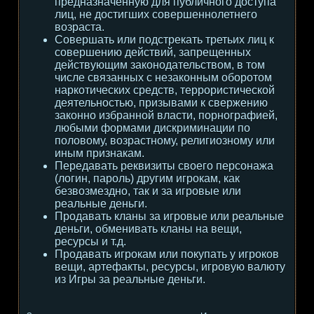
предназначенную для публичного доступа
лиц, не достигших совершеннолетнего
возраста.
Совершать или подстрекать третьих лиц к
совершению действий, запрещенных
действующим законодательством, в том
числе связанных с незаконным оборотом
наркотических средств, террористической
деятельностью, призывами к свержению
законно избранной власти, порнографией,
любыми формами дискриминации по
половому, возрастному, религиозному или
иным признакам.
Передавать реквизиты своего персонажа
(логин, пароль) другим игрокам, как
безвозмездно, так и за игровые или
реальные деньги.
Продавать кланы за игровые или реальные
деньги, обменивать кланы на вещи,
ресурсы и т.д.
Продавать игрокам или покупать у игроков
вещи, артефакты, ресурсы, игровую валюту
из Игры за реальные деньги.