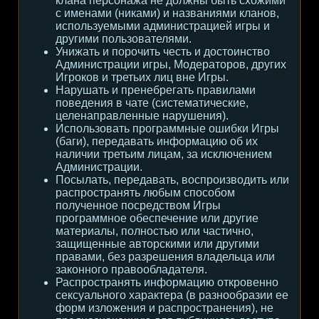
клана персонажа не должны быть схожими
с именами (никами) и названиями кланов,
используемыми администрацией игры и
другими пользователями.
Унижать и порочить честь и достоинство
Администрации игры, Модераторов, других
Игроков и третьих лиц вне Игры.
Нарушать и пренебрегать правилами
поведения в чате (систематические,
целенаправленные нарушения).
Использовать программные ошибки Игры
(баги), передавать информацию об их
наличии третьим лицам, за исключением
Администрации.
Посылать, передавать, воспроизводить или
распространять любым способом
полученное посредством Игры
программное обеспечение или другие
материалы, полностью или частично,
защищенные авторскими или другими
правами, без разрешения владельца или
законного правообладателя.
Распространять информацию откровенно
сексуального характера (в разнообразии ее
форм изложения и распространения), не