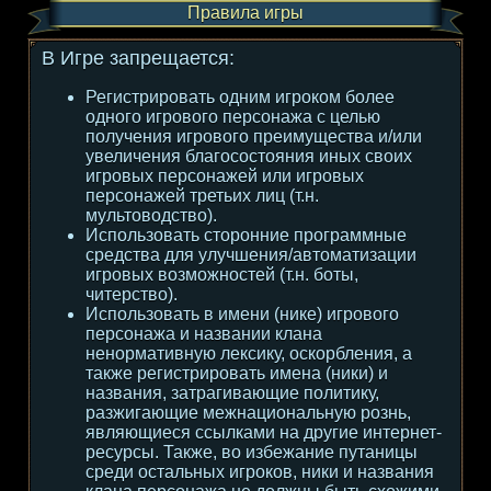
Правила игры
В Игре запрещается:
Регистрировать одним игроком более
одного игрового персонажа с целью
получения игрового преимущества и/или
увеличения благосостояния иных своих
игровых персонажей или игровых
персонажей третьих лиц (т.н.
мультоводство).
Использовать сторонние программные
средства для улучшения/автоматизации
игровых возможностей (т.н. боты,
читерство).
Использовать в имени (нике) игрового
персонажа и названии клана
ненормативную лексику, оскорбления, а
также регистрировать имена (ники) и
названия, затрагивающие политику,
разжигающие межнациональную рознь,
являющиеся ссылками на другие интернет-
ресурсы. Также, во избежание путаницы
среди остальных игроков, ники и названия