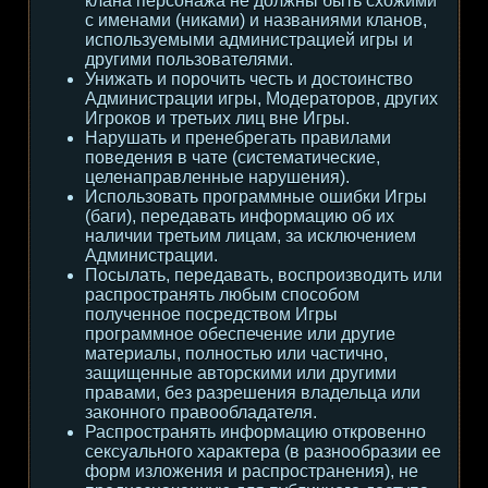
клана персонажа не должны быть схожими
с именами (никами) и названиями кланов,
используемыми администрацией игры и
другими пользователями.
Унижать и порочить честь и достоинство
Администрации игры, Модераторов, других
Игроков и третьих лиц вне Игры.
Нарушать и пренебрегать правилами
поведения в чате (систематические,
целенаправленные нарушения).
Использовать программные ошибки Игры
(баги), передавать информацию об их
наличии третьим лицам, за исключением
Администрации.
Посылать, передавать, воспроизводить или
распространять любым способом
полученное посредством Игры
программное обеспечение или другие
материалы, полностью или частично,
защищенные авторскими или другими
правами, без разрешения владельца или
законного правообладателя.
Распространять информацию откровенно
сексуального характера (в разнообразии ее
форм изложения и распространения), не