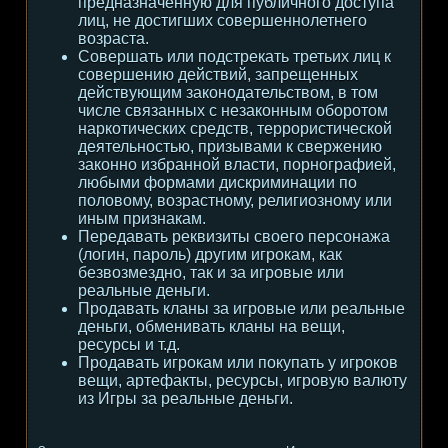
предназначенную для публичного доступа
лиц, не достигших совершеннолетнего
возраста.
Совершать или подстрекать третьих лиц к
совершению действий, запрещенных
действующим законодательством, в том
числе связанных с незаконным оборотом
наркотических средств, террористической
деятельностью, призывами к свержению
законно избранной власти, порнографией,
любыми формами дискриминации по
половому, возрастному, религиозному или
иным признакам.
Передавать реквизиты своего персонажа
(логин, пароль) другим игрокам, как
безвозмездно, так и за игровые или
реальные деньги.
Продавать кланы за игровые или реальные
деньги, обменивать кланы на вещи,
ресурсы и т.д.
Продавать игрокам или покупать у игроков
вещи, артефакты, ресурсы, игровую валюту
из Игры за реальные деньги.