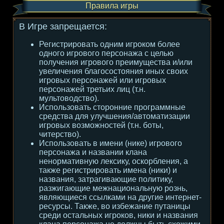
Правила игры
В Игре запрещается:
Регистрировать одним игроком более
одного игрового персонажа с целью
получения игрового преимущества и/или
увеличения благосостояния иных своих
игровых персонажей или игровых
персонажей третьих лиц (т.н.
мультоводство).
Использовать сторонние программные
средства для улучшения/автоматизации
игровых возможностей (т.н. боты,
читерство).
Использовать в имени (нике) игрового
персонажа и названии клана
ненормативную лексику, оскорбления, а
также регистрировать имена (ники) и
названия, затрагивающие политику,
разжигающие межнациональную рознь,
являющиеся ссылками на другие интернет-
ресурсы. Также, во избежание путаницы
среди остальных игроков, ники и названия