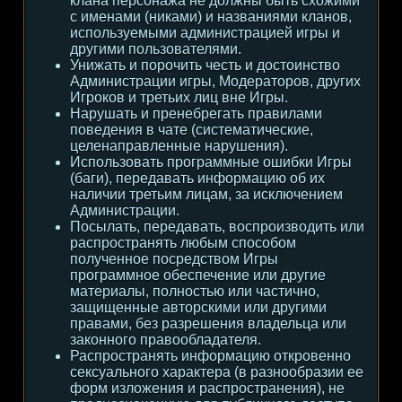
клана персонажа не должны быть схожими
с именами (никами) и названиями кланов,
используемыми администрацией игры и
другими пользователями.
Унижать и порочить честь и достоинство
Администрации игры, Модераторов, других
Игроков и третьих лиц вне Игры.
Нарушать и пренебрегать правилами
поведения в чате (систематические,
целенаправленные нарушения).
Использовать программные ошибки Игры
(баги), передавать информацию об их
наличии третьим лицам, за исключением
Администрации.
Посылать, передавать, воспроизводить или
распространять любым способом
полученное посредством Игры
программное обеспечение или другие
материалы, полностью или частично,
защищенные авторскими или другими
правами, без разрешения владельца или
законного правообладателя.
Распространять информацию откровенно
сексуального характера (в разнообразии ее
форм изложения и распространения), не