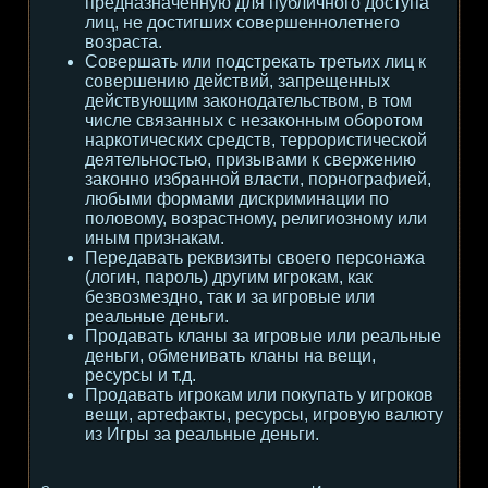
предназначенную для публичного доступа
лиц, не достигших совершеннолетнего
возраста.
Совершать или подстрекать третьих лиц к
совершению действий, запрещенных
действующим законодательством, в том
числе связанных с незаконным оборотом
наркотических средств, террористической
деятельностью, призывами к свержению
законно избранной власти, порнографией,
любыми формами дискриминации по
половому, возрастному, религиозному или
иным признакам.
Передавать реквизиты своего персонажа
(логин, пароль) другим игрокам, как
безвозмездно, так и за игровые или
реальные деньги.
Продавать кланы за игровые или реальные
деньги, обменивать кланы на вещи,
ресурсы и т.д.
Продавать игрокам или покупать у игроков
вещи, артефакты, ресурсы, игровую валюту
из Игры за реальные деньги.