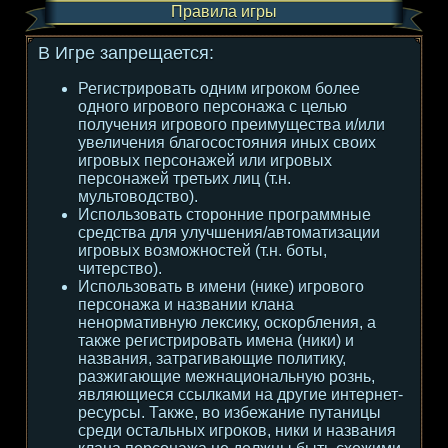
Правила игры
В Игре запрещается:
Регистрировать одним игроком более
одного игрового персонажа с целью
получения игрового преимущества и/или
увеличения благосостояния иных своих
игровых персонажей или игровых
персонажей третьих лиц (т.н.
мультоводство).
Использовать сторонние программные
средства для улучшения/автоматизации
игровых возможностей (т.н. боты,
читерство).
Использовать в имени (нике) игрового
персонажа и названии клана
ненормативную лексику, оскорбления, а
также регистрировать имена (ники) и
названия, затрагивающие политику,
разжигающие межнациональную рознь,
являющиеся ссылками на другие интернет-
ресурсы. Также, во избежание путаницы
среди остальных игроков, ники и названия