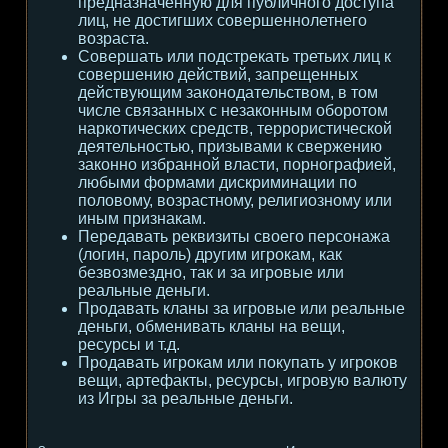
предназначенную для публичного доступа
лиц, не достигших совершеннолетнего
возраста.
Совершать или подстрекать третьих лиц к
совершению действий, запрещенных
действующим законодательством, в том
числе связанных с незаконным оборотом
наркотических средств, террористической
деятельностью, призывами к свержению
законно избранной власти, порнографией,
любыми формами дискриминации по
половому, возрастному, религиозному или
иным признакам.
Передавать реквизиты своего персонажа
(логин, пароль) другим игрокам, как
безвозмездно, так и за игровые или
реальные деньги.
Продавать кланы за игровые или реальные
деньги, обменивать кланы на вещи,
ресурсы и т.д.
Продавать игрокам или покупать у игроков
вещи, артефакты, ресурсы, игровую валюту
из Игры за реальные деньги.