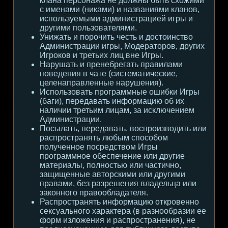
клана персонажа не должны быть схожими
с именами (никами) и названиями кланов,
используемыми администрацией игры и
другими пользователями.
Унижать и порочить честь и достоинство
Администрации игры, Модераторов, других
Игроков и третьих лиц вне Игры.
Нарушать и пренебрегать правилами
поведения в чате (систематические,
целенаправленные нарушения).
Использовать программные ошибки Игры
(баги), передавать информацию об их
наличии третьим лицам, за исключением
Администрации.
Посылать, передавать, воспроизводить или
распространять любым способом
полученное посредством Игры
программное обеспечение или другие
материалы, полностью или частично,
защищенные авторскими или другими
правами, без разрешения владельца или
законного правообладателя.
Распространять информацию откровенно
сексуального характера (в разнообразии ее
форм изложения и распространения), не