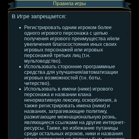
Правила игры
В Игре запрещается:
Регистрировать одним игроком более
одного игрового персонажа с целью
получения игрового преимущества и/или
увеличения благосостояния иных своих
игровых персонажей или игровых
персонажей третьих лиц (т.н.
мультоводство).
Использовать сторонние программные
средства для улучшения/автоматизации
игровых возможностей (т.н. боты,
читерство).
Использовать в имени (нике) игрового
персонажа и названии клана
ненормативную лексику, оскорбления, а
также регистрировать имена (ники) и
названия, затрагивающие политику,
разжигающие межнациональную рознь,
являющиеся ссылками на другие интернет-
ресурсы. Также, во избежание путаницы
среди остальных игроков, ники и названия