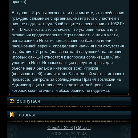
правил).
Вступая в Игру вы осознаете и принимаете, что требования
граждан, связанные с организацией игр или с участием в
них, не подлежат судебной защите на основании ст.1062 ГК
РФ. В частности, это означает, что условия начала или
окончания предоставления Игры полностью или в части,
регистрации в Игре, использования ее базовой и/или
расширенной версии, определения наличия или отсутствия
в действиях Игрока (пользователя) нарушений, наложения
игровых санкций относятся к вопросам организации и/или
участия в Игре. Игровые санкции предусмотрены для
обеспечения баланса интересов всех Игроков
(пользователей) и являются обязательной частью игрового
процесса. Контроль за соблюдением Правил возложен на
Администрацию в лице ее представителей, решения
которых окончательны и обжалованию не подлежат.
Вернуться
Главная
Онлайн: 3293
|
Об игре
0.018 сек, 20:01:48