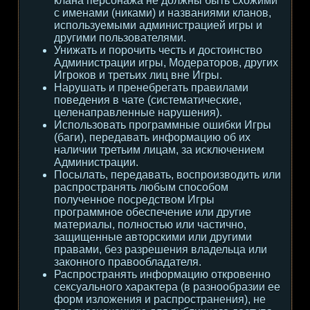
клана персонажа не должны быть схожими
с именами (никами) и названиями кланов,
используемыми администрацией игры и
другими пользователями.
Унижать и порочить честь и достоинство
Администрации игры, Модераторов, других
Игроков и третьих лиц вне Игры.
Нарушать и пренебрегать правилами
поведения в чате (систематические,
целенаправленные нарушения).
Использовать программные ошибки Игры
(баги), передавать информацию об их
наличии третьим лицам, за исключением
Администрации.
Посылать, передавать, воспроизводить или
распространять любым способом
полученное посредством Игры
программное обеспечение или другие
материалы, полностью или частично,
защищенные авторскими или другими
правами, без разрешения владельца или
законного правообладателя.
Распространять информацию откровенно
сексуального характера (в разнообразии ее
форм изложения и распространения), не