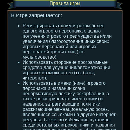
Правила игры
В Игре запрещается:
Регистрировать одним игроком более
одного игрового персонажа с целью
получения игрового преимущества и/или
увеличения благосостояния иных своих
игровых персонажей или игровых
персонажей третьих лиц (т.н.
мультоводство).
Использовать сторонние программные
средства для улучшения/автоматизации
игровых возможностей (т.н. боты,
читерство).
Использовать в имени (нике) игрового
персонажа и названии клана
ненормативную лексику, оскорбления, а
также регистрировать имена (ники) и
названия, затрагивающие политику,
разжигающие межнациональную рознь,
являющиеся ссылками на другие интернет-
ресурсы. Также, во избежание путаницы
среди остальных игроков, ники и названия