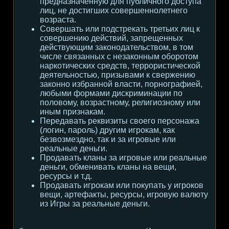
предназначенную для публичного доступа
лиц, не достигших совершеннолетнего
возраста.
Совершать или подстрекать третьих лиц к
совершению действий, запрещенных
действующим законодательством, в том
числе связанных с незаконным оборотом
наркотических средств, террористической
деятельностью, призывами к свержению
законно избранной власти, порнографией,
любыми формами дискриминации по
половому, возрастному, религиозному или
иным признакам.
Передавать реквизиты своего персонажа
(логин, пароль) другим игрокам, как
безвозмездно, так и за игровые или
реальные деньги.
Продавать кланы за игровые или реальные
деньги, обменивать кланы на вещи,
ресурсы и т.д.
Продавать игрокам или покупать у игроков
вещи, артефакты, ресурсы, игровую валюту
из Игры за реальные деньги.