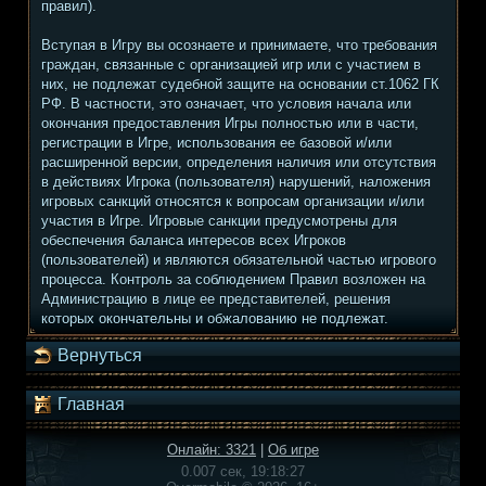
правил).
Вступая в Игру вы осознаете и принимаете, что требования
граждан, связанные с организацией игр или с участием в
них, не подлежат судебной защите на основании ст.1062 ГК
РФ. В частности, это означает, что условия начала или
окончания предоставления Игры полностью или в части,
регистрации в Игре, использования ее базовой и/или
расширенной версии, определения наличия или отсутствия
в действиях Игрока (пользователя) нарушений, наложения
игровых санкций относятся к вопросам организации и/или
участия в Игре. Игровые санкции предусмотрены для
обеспечения баланса интересов всех Игроков
(пользователей) и являются обязательной частью игрового
процесса. Контроль за соблюдением Правил возложен на
Администрацию в лице ее представителей, решения
которых окончательны и обжалованию не подлежат.
Вернуться
Главная
Онлайн: 3321
|
Об игре
0.007 сек, 19:18:27