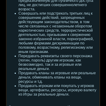
предназначенную для публичного доступа
лиц, не достигших совершеннолетнего
возраста.
Совершать или подстрекать третьих лиц к
совершению действий, запрещенных
действующим законодательством, в том
числе связанных с незаконным оборотом
наркотических средств, террористической
деятельностью, призывами к свержению
законно избранной власти, порнографией,
любыми формами дискриминации по
половому, возрастному, религиозному или
иным признакам.
Передавать реквизиты своего персонажа
(логин, пароль) другим игрокам, как
безвозмездно, так и за игровые или
реальные деньги.
Продавать кланы за игровые или реальные
деньги, обменивать кланы на вещи,
ресурсы и т.д.
Продавать игрокам или покупать у игроков
вещи, артефакты, ресурсы, игровую валюту
из Игры за реальные деньги.