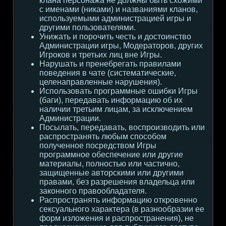
клана персонажа не должны быть схожими
с именами (никами) и названиями кланов,
используемыми администрацией игры и
другими пользователями.
Унижать и порочить честь и достоинство
Администрации игры, Модераторов, других
Игроков и третьих лиц вне Игры.
Нарушать и пренебрегать правилами
поведения в чате (систематические,
целенаправленные нарушения).
Использовать программные ошибки Игры
(баги), передавать информацию об их
наличии третьим лицам, за исключением
Администрации.
Посылать, передавать, воспроизводить или
распространять любым способом
полученное посредством Игры
программное обеспечение или другие
материалы, полностью или частично,
защищенные авторскими или другими
правами, без разрешения владельца или
законного правообладателя.
Распространять информацию откровенно
сексуального характера (в разнообразии ее
форм изложения и распространения), не