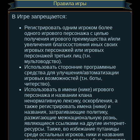
Правила игры
В Игре запрещается:
Регистрировать одним игроком более
одного игрового персонажа с целью
получения игрового преимущества и/или
увеличения благосостояния иных своих
игровых персонажей или игровых
персонажей третьих лиц (т.н.
мультоводство).
Использовать сторонние программные
средства для улучшения/автоматизации
игровых возможностей (т.н. боты,
читерство).
Использовать в имени (нике) игрового
персонажа и названии клана
ненормативную лексику, оскорбления, а
также регистрировать имена (ники) и
названия, затрагивающие политику,
разжигающие межнациональную рознь,
являющиеся ссылками на другие интернет-
ресурсы. Также, во избежание путаницы
среди остальных игроков, ники и названия