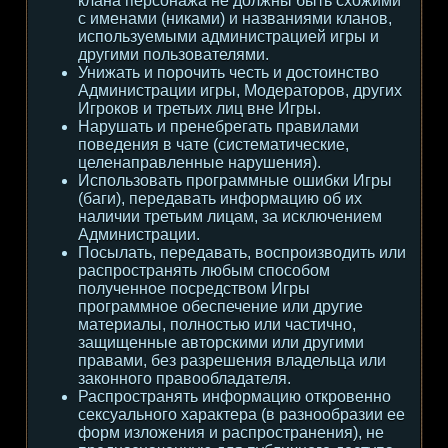
клана персонажа не должны быть схожими
с именами (никами) и названиями кланов,
используемыми администрацией игры и
другими пользователями.
Унижать и порочить честь и достоинство
Администрации игры, Модераторов, других
Игроков и третьих лиц вне Игры.
Нарушать и пренебрегать правилами
поведения в чате (систематические,
целенаправленные нарушения).
Использовать программные ошибки Игры
(баги), передавать информацию об их
наличии третьим лицам, за исключением
Администрации.
Посылать, передавать, воспроизводить или
распространять любым способом
полученное посредством Игры
программное обеспечение или другие
материалы, полностью или частично,
защищенные авторскими или другими
правами, без разрешения владельца или
законного правообладателя.
Распространять информацию откровенно
сексуального характера (в разнообразии ее
форм изложения и распространения), не