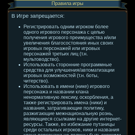
Правила игры
В Игре запрещается:
Регистрировать одним игроком более
одного игрового персонажа с целью
получения игрового преимущества и/или
увеличения благосостояния иных своих
игровых персонажей или игровых
персонажей третьих лиц (т.н.
мультоводство).
Использовать сторонние программные
средства для улучшения/автоматизации
игровых возможностей (т.н. боты,
читерство).
Использовать в имени (нике) игрового
персонажа и названии клана
ненормативную лексику, оскорбления, а
также регистрировать имена (ники) и
названия, затрагивающие политику,
разжигающие межнациональную рознь,
являющиеся ссылками на другие интернет-
ресурсы. Также, во избежание путаницы
среди остальных игроков, ники и названия