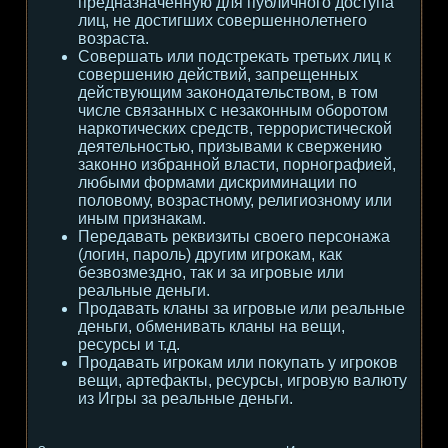
предназначенную для публичного доступа
лиц, не достигших совершеннолетнего
возраста.
Совершать или подстрекать третьих лиц к
совершению действий, запрещенных
действующим законодательством, в том
числе связанных с незаконным оборотом
наркотических средств, террористической
деятельностью, призывами к свержению
законно избранной власти, порнографией,
любыми формами дискриминации по
половому, возрастному, религиозному или
иным признакам.
Передавать реквизиты своего персонажа
(логин, пароль) другим игрокам, как
безвозмездно, так и за игровые или
реальные деньги.
Продавать кланы за игровые или реальные
деньги, обменивать кланы на вещи,
ресурсы и т.д.
Продавать игрокам или покупать у игроков
вещи, артефакты, ресурсы, игровую валюту
из Игры за реальные деньги.