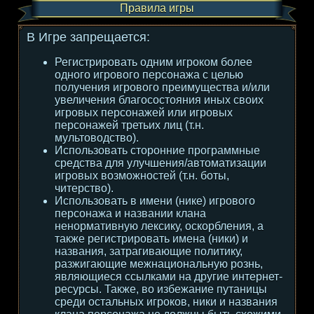
Правила игры
В Игре запрещается:
Регистрировать одним игроком более
одного игрового персонажа с целью
получения игрового преимущества и/или
увеличения благосостояния иных своих
игровых персонажей или игровых
персонажей третьих лиц (т.н.
мультоводство).
Использовать сторонние программные
средства для улучшения/автоматизации
игровых возможностей (т.н. боты,
читерство).
Использовать в имени (нике) игрового
персонажа и названии клана
ненормативную лексику, оскорбления, а
также регистрировать имена (ники) и
названия, затрагивающие политику,
разжигающие межнациональную рознь,
являющиеся ссылками на другие интернет-
ресурсы. Также, во избежание путаницы
среди остальных игроков, ники и названия