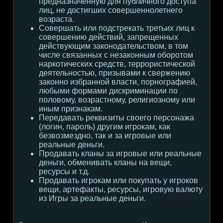
предназначенную для публичного доступа
лиц, не достигших совершеннолетнего
возраста.
Совершать или подстрекать третьих лиц к
совершению действий, запрещенных
действующим законодательством, в том
числе связанных с незаконным оборотом
наркотических средств, террористической
деятельностью, призывами к свержению
законно избранной власти, порнографией,
любыми формами дискриминации по
половому, возрастному, религиозному или
иным признакам.
Передавать реквизиты своего персонажа
(логин, пароль) другим игрокам, как
безвозмездно, так и за игровые или
реальные деньги.
Продавать кланы за игровые или реальные
деньги, обменивать кланы на вещи,
ресурсы и т.д.
Продавать игрокам или покупать у игроков
вещи, артефакты, ресурсы, игровую валюту
из Игры за реальные деньги.