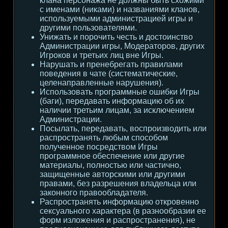
клана персонажа не должны быть схожими
с именами (никами) и названиями кланов,
используемыми администрацией игры и
другими пользователями.
Унижать и порочить честь и достоинство
Администрации игры, Модераторов, других
Игроков и третьих лиц вне Игры.
Нарушать и пренебрегать правилами
поведения в чате (систематические,
целенаправленные нарушения).
Использовать программные ошибки Игры
(баги), передавать информацию об их
наличии третьим лицам, за исключением
Администрации.
Посылать, передавать, воспроизводить или
распространять любым способом
полученное посредством Игры
программное обеспечение или другие
материалы, полностью или частично,
защищенные авторскими или другими
правами, без разрешения владельца или
законного правообладателя.
Распространять информацию откровенно
сексуального характера (в разнообразии ее
форм изложения и распространения), не