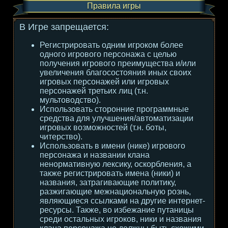
Правила игры
В Игре запрещается:
Регистрировать одним игроком более
одного игрового персонажа с целью
получения игрового преимущества и/или
увеличения благосостояния иных своих
игровых персонажей или игровых
персонажей третьих лиц (т.н.
мультоводство).
Использовать сторонние программные
средства для улучшения/автоматизации
игровых возможностей (т.н. боты,
читерство).
Использовать в имени (нике) игрового
персонажа и названии клана
ненормативную лексику, оскорбления, а
также регистрировать имена (ники) и
названия, затрагивающие политику,
разжигающие межнациональную рознь,
являющиеся ссылками на другие интернет-
ресурсы. Также, во избежание путаницы
среди остальных игроков, ники и названия