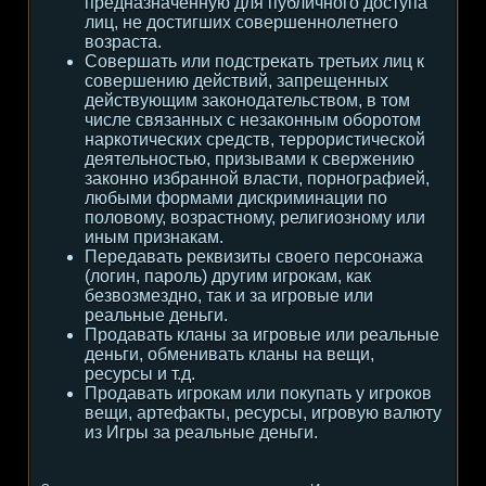
предназначенную для публичного доступа
лиц, не достигших совершеннолетнего
возраста.
Совершать или подстрекать третьих лиц к
совершению действий, запрещенных
действующим законодательством, в том
числе связанных с незаконным оборотом
наркотических средств, террористической
деятельностью, призывами к свержению
законно избранной власти, порнографией,
любыми формами дискриминации по
половому, возрастному, религиозному или
иным признакам.
Передавать реквизиты своего персонажа
(логин, пароль) другим игрокам, как
безвозмездно, так и за игровые или
реальные деньги.
Продавать кланы за игровые или реальные
деньги, обменивать кланы на вещи,
ресурсы и т.д.
Продавать игрокам или покупать у игроков
вещи, артефакты, ресурсы, игровую валюту
из Игры за реальные деньги.