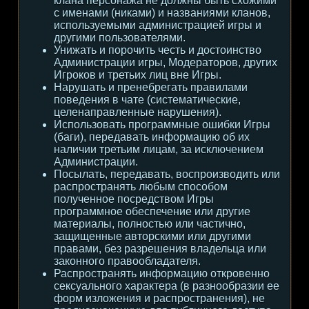
клана персонажа не должны быть схожими
с именами (никами) и названиями кланов,
используемыми администрацией игры и
другими пользователями.
Унижать и порочить честь и достоинство
Администрации игры, Модераторов, других
Игроков и третьих лиц вне Игры.
Нарушать и пренебрегать правилами
поведения в чате (систематические,
целенаправленные нарушения).
Использовать программные ошибки Игры
(баги), передавать информацию об их
наличии третьим лицам, за исключением
Администрации.
Посылать, передавать, воспроизводить или
распространять любым способом
полученное посредством Игры
программное обеспечение или другие
материалы, полностью или частично,
защищенные авторскими или другими
правами, без разрешения владельца или
законного правообладателя.
Распространять информацию откровенно
сексуального характера (в разнообразии ее
форм изложения и распространения), не