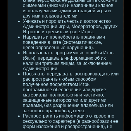
клана персонажа не должны быть схожими
с именами (никами) и названиями кланов,
используемыми администрацией игры и
другими пользователями.
Унижать и порочить честь и достоинство
Администрации игры, Модераторов, других
Игроков и третьих лиц вне Игры.
Нарушать и пренебрегать правилами
поведения в чате (систематические,
целенаправленные нарушения).
Использовать программные ошибки Игры
(баги), передавать информацию об их
наличии третьим лицам, за исключением
Администрации.
Посылать, передавать, воспроизводить или
распространять любым способом
полученное посредством Игры
программное обеспечение или другие
материалы, полностью или частично,
защищенные авторскими или другими
правами, без разрешения владельца или
законного правообладателя.
Распространять информацию откровенно
сексуального характера (в разнообразии ее
форм изложения и распространения), не