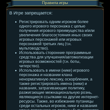
Правила игры
В Игре запрещается:
Регистрировать одним игроком более
одного игрового персонажа с целью
получения игрового преимущества и/или
увеличения благосостояния иных своих
игровых персонажей или игровых
персонажей третьих лиц (т.н.
мультоводство).
Использовать сторонние программные
средства для улучшения/автоматизации
игровых возможностей (т.н. боты,
читерство).
Использовать в имени (нике) игрового
персонажа и названии клана
ненормативную лексику, оскорбления, а
также регистрировать имена (ники) и
названия, затрагивающие политику,
разжигающие межнациональную рознь,
являющиеся ссылками на другие интернет-
ресурсы. Также, во избежание путаницы
среди остальных игроков, ники и названия