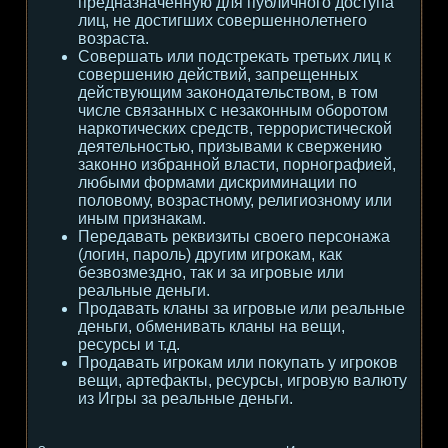
предназначенную для публичного доступа
лиц, не достигших совершеннолетнего
возраста.
Совершать или подстрекать третьих лиц к
совершению действий, запрещенных
действующим законодательством, в том
числе связанных с незаконным оборотом
наркотических средств, террористической
деятельностью, призывами к свержению
законно избранной власти, порнографией,
любыми формами дискриминации по
половому, возрастному, религиозному или
иным признакам.
Передавать реквизиты своего персонажа
(логин, пароль) другим игрокам, как
безвозмездно, так и за игровые или
реальные деньги.
Продавать кланы за игровые или реальные
деньги, обменивать кланы на вещи,
ресурсы и т.д.
Продавать игрокам или покупать у игроков
вещи, артефакты, ресурсы, игровую валюту
из Игры за реальные деньги.