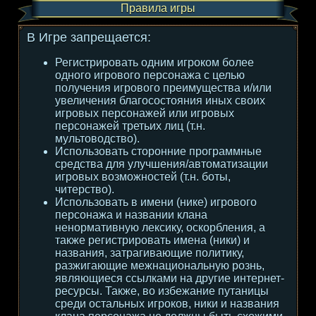
Правила игры
В Игре запрещается:
Регистрировать одним игроком более
одного игрового персонажа с целью
получения игрового преимущества и/или
увеличения благосостояния иных своих
игровых персонажей или игровых
персонажей третьих лиц (т.н.
мультоводство).
Использовать сторонние программные
средства для улучшения/автоматизации
игровых возможностей (т.н. боты,
читерство).
Использовать в имени (нике) игрового
персонажа и названии клана
ненормативную лексику, оскорбления, а
также регистрировать имена (ники) и
названия, затрагивающие политику,
разжигающие межнациональную рознь,
являющиеся ссылками на другие интернет-
ресурсы. Также, во избежание путаницы
среди остальных игроков, ники и названия