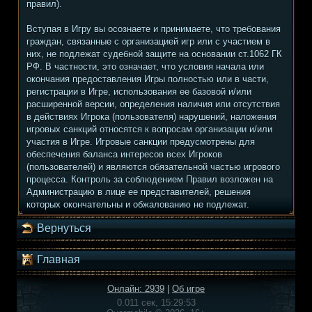
правил).
Вступая в Игру вы осознаете и принимаете, что требования
граждан, связанные с организацией игр или с участием в
них, не подлежат судебной защите на основании ст.1062 ГК
РФ. В частности, это означает, что условия начала или
окончания предоставления Игры полностью или в части,
регистрации в Игре, использования ее базовой и/или
расширенной версии, определения наличия или отсутствия
в действиях Игрока (пользователя) нарушений, наложения
игровых санкций относятся к вопросам организации и/или
участия в Игре. Игровые санкции предусмотрены для
обеспечения баланса интересов всех Игроков
(пользователей) и являются обязательной частью игрового
процесса. Контроль за соблюдением Правил возложен на
Администрацию в лице ее представителей, решения
которых окончательны и обжалованию не подлежат.
Вернуться
Главная
Онлайн: 2939
|
Об игре
0.011 сек, 15:29:53