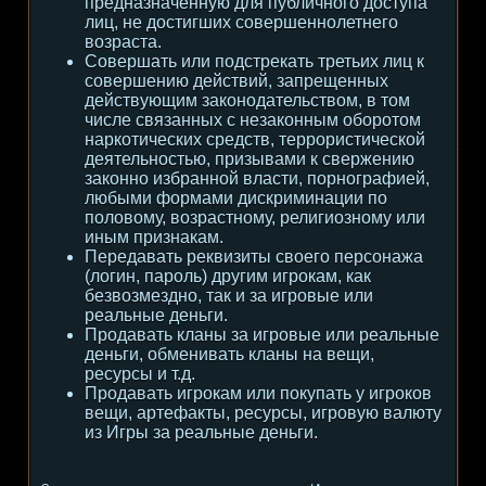
предназначенную для публичного доступа
лиц, не достигших совершеннолетнего
возраста.
Совершать или подстрекать третьих лиц к
совершению действий, запрещенных
действующим законодательством, в том
числе связанных с незаконным оборотом
наркотических средств, террористической
деятельностью, призывами к свержению
законно избранной власти, порнографией,
любыми формами дискриминации по
половому, возрастному, религиозному или
иным признакам.
Передавать реквизиты своего персонажа
(логин, пароль) другим игрокам, как
безвозмездно, так и за игровые или
реальные деньги.
Продавать кланы за игровые или реальные
деньги, обменивать кланы на вещи,
ресурсы и т.д.
Продавать игрокам или покупать у игроков
вещи, артефакты, ресурсы, игровую валюту
из Игры за реальные деньги.