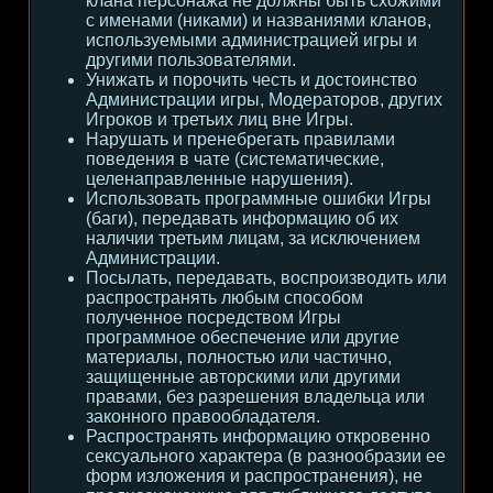
клана персонажа не должны быть схожими
с именами (никами) и названиями кланов,
используемыми администрацией игры и
другими пользователями.
Унижать и порочить честь и достоинство
Администрации игры, Модераторов, других
Игроков и третьих лиц вне Игры.
Нарушать и пренебрегать правилами
поведения в чате (систематические,
целенаправленные нарушения).
Использовать программные ошибки Игры
(баги), передавать информацию об их
наличии третьим лицам, за исключением
Администрации.
Посылать, передавать, воспроизводить или
распространять любым способом
полученное посредством Игры
программное обеспечение или другие
материалы, полностью или частично,
защищенные авторскими или другими
правами, без разрешения владельца или
законного правообладателя.
Распространять информацию откровенно
сексуального характера (в разнообразии ее
форм изложения и распространения), не