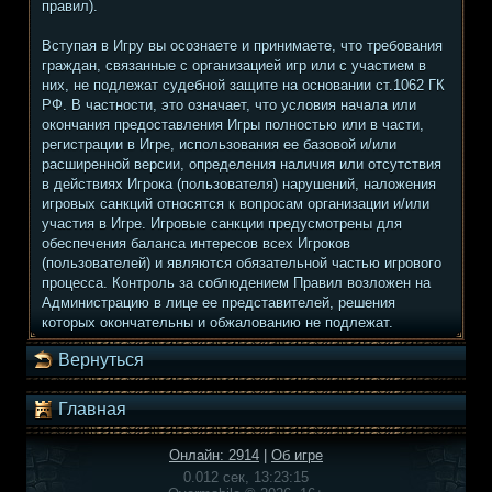
правил).
Вступая в Игру вы осознаете и принимаете, что требования
граждан, связанные с организацией игр или с участием в
них, не подлежат судебной защите на основании ст.1062 ГК
РФ. В частности, это означает, что условия начала или
окончания предоставления Игры полностью или в части,
регистрации в Игре, использования ее базовой и/или
расширенной версии, определения наличия или отсутствия
в действиях Игрока (пользователя) нарушений, наложения
игровых санкций относятся к вопросам организации и/или
участия в Игре. Игровые санкции предусмотрены для
обеспечения баланса интересов всех Игроков
(пользователей) и являются обязательной частью игрового
процесса. Контроль за соблюдением Правил возложен на
Администрацию в лице ее представителей, решения
которых окончательны и обжалованию не подлежат.
Вернуться
Главная
Онлайн: 2914
|
Об игре
0.012 сек, 13:23:15