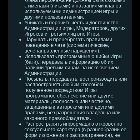
клана персонажа не должны быть схожими
с именами (никами) и названиями кланов,
используемыми администрацией игры и
другими пользователями.
Унижать и порочить честь и достоинство
Администрации игры, Модераторов, других
Игроков и третьих лиц вне Игры.
Нарушать и пренебрегать правилами
поведения в чате (систематические,
целенаправленные нарушения).
Использовать программные ошибки Игры
(баги), передавать информацию об их
наличии третьим лицам, за исключением
Администрации.
Посылать, передавать, воспроизводить или
распространять любым способом
полученное посредством Игры
программное обеспечение или другие
материалы, полностью или частично,
защищенные авторскими или другими
правами, без разрешения владельца или
законного правообладателя.
Распространять информацию откровенно
сексуального характера (в разнообразии ее
форм изложения и распространения), не