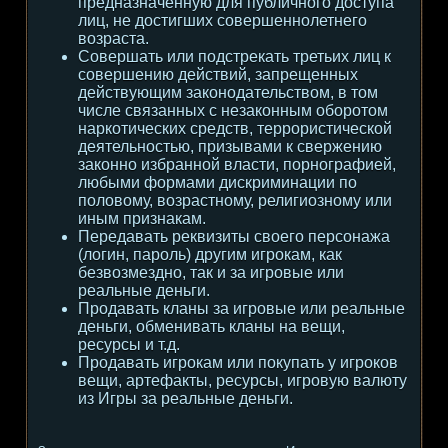
предназначенную для публичного доступа
лиц, не достигших совершеннолетнего
возраста.
Совершать или подстрекать третьих лиц к
совершению действий, запрещенных
действующим законодательством, в том
числе связанных с незаконным оборотом
наркотических средств, террористической
деятельностью, призывами к свержению
законно избранной власти, порнографией,
любыми формами дискриминации по
половому, возрастному, религиозному или
иным признакам.
Передавать реквизиты своего персонажа
(логин, пароль) другим игрокам, как
безвозмездно, так и за игровые или
реальные деньги.
Продавать кланы за игровые или реальные
деньги, обменивать кланы на вещи,
ресурсы и т.д.
Продавать игрокам или покупать у игроков
вещи, артефакты, ресурсы, игровую валюту
из Игры за реальные деньги.