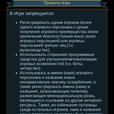
Правила игры
В Игре запрещается:
Регистрировать одним игроком более
одного игрового персонажа с целью
получения игрового преимущества и/или
увеличения благосостояния иных своих
игровых персонажей или игровых
персонажей третьих лиц (т.н.
мультоводство).
Использовать сторонние программные
средства для улучшения/автоматизации
игровых возможностей (т.н. боты,
читерство).
Использовать в имени (нике) игрового
персонажа и названии клана
ненормативную лексику, оскорбления, а
также регистрировать имена (ники) и
названия, затрагивающие политику,
разжигающие межнациональную рознь,
являющиеся ссылками на другие интернет-
ресурсы. Также, во избежание путаницы
среди остальных игроков, ники и названия