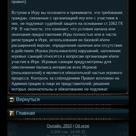
правил).
Вступая в Игру вы осознаете и принимаете, что требования
граждан, связанные с организацией игр или с участием в
них, не подлежат судебной защите на основании ст.1062 ГК
РФ. В частности, это означает, что условия начала или
окончания предоставления Игры полностью или в части,
регистрации в Игре, использования ее базовой и/или
расширенной версии, определения наличия или отсутствия
в действиях Игрока (пользователя) нарушений, наложения
игровых санкций относятся к вопросам организации и/или
участия в Игре. Игровые санкции предусмотрены для
обеспечения баланса интересов всех Игроков
(пользователей) и являются обязательной частью игрового
процесса. Контроль за соблюдением Правил возложен на
Администрацию в лице ее представителей, решения
которых окончательны и обжалованию не подлежат.
Вернуться
Главная
Онлайн: 2653
|
Об игре
0.008 сек, 14:09:32