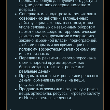
предназначенную для публичного доступа
лиц, не достигших совершеннолетнего
возраста.
Совершать или подстрекать третьих лиц к
совершению действий, запрещенных
действующим законодательством, в том
числе связанных с незаконным оборотом
наркотических средств, террористической
деятельностью, призывами к свержению
законно избранной власти, порнографией,
любыми формами дискриминации по
половому, возрастному, религиозному или
иным признакам.
Передавать реквизиты своего персонажа
(логин, пароль) другим игрокам, как
безвозмездно, так и за игровые или
реальные деньги.
Продавать кланы за игровые или реальные
деньги, обменивать кланы на вещи,
ресурсы и т.д.
Продавать игрокам или покупать у игроков
вещи, артефакты, ресурсы, игровую валюту
из Игры за реальные деньги.