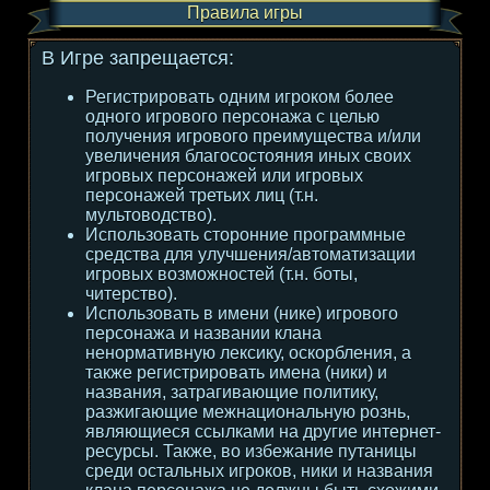
Правила игры
В Игре запрещается:
Регистрировать одним игроком более
одного игрового персонажа с целью
получения игрового преимущества и/или
увеличения благосостояния иных своих
игровых персонажей или игровых
персонажей третьих лиц (т.н.
мультоводство).
Использовать сторонние программные
средства для улучшения/автоматизации
игровых возможностей (т.н. боты,
читерство).
Использовать в имени (нике) игрового
персонажа и названии клана
ненормативную лексику, оскорбления, а
также регистрировать имена (ники) и
названия, затрагивающие политику,
разжигающие межнациональную рознь,
являющиеся ссылками на другие интернет-
ресурсы. Также, во избежание путаницы
среди остальных игроков, ники и названия