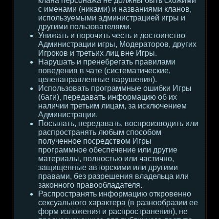
клана персонажа не должны быть схожими
с именами (никами) и названиями кланов,
используемыми администрацией игры и
другими пользователями.
Унижать и порочить честь и достоинство
Администрации игры, Модераторов, других
Игроков и третьих лиц вне Игры.
Нарушать и пренебрегать правилами
поведения в чате (систематические,
целенаправленные нарушения).
Использовать программные ошибки Игры
(баги), передавать информацию об их
наличии третьим лицам, за исключением
Администрации.
Посылать, передавать, воспроизводить или
распространять любым способом
полученное посредством Игры
программное обеспечение или другие
материалы, полностью или частично,
защищенные авторскими или другими
правами, без разрешения владельца или
законного правообладателя.
Распространять информацию откровенно
сексуального характера (в разнообразии ее
форм изложения и распространения), не