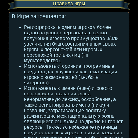
Правила игры
В Игре запрещается:
Регистрировать одним игроком более
одного игрового персонажа с целью
получения игрового преимущества и/или
увеличения благосостояния иных своих
игровых персонажей или игровых
персонажей третьих лиц (т.н.
мультоводство).
Использовать сторонние программные
средства для улучшения/автоматизации
игровых возможностей (т.н. боты,
читерство).
Использовать в имени (нике) игрового
персонажа и названии клана
ненормативную лексику, оскорбления, а
также регистрировать имена (ники) и
названия, затрагивающие политику,
разжигающие межнациональную рознь,
являющиеся ссылками на другие интернет-
ресурсы. Также, во избежание путаницы
среди остальных игроков, ники и названия