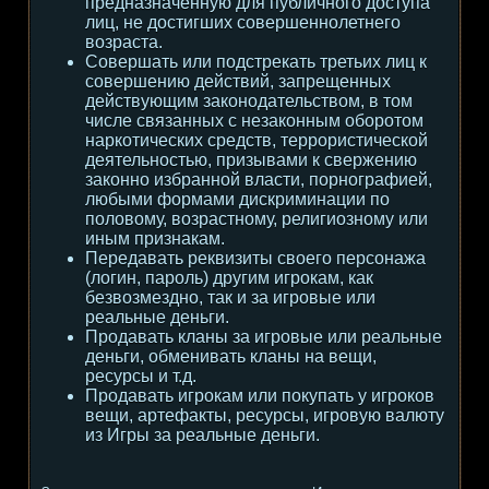
предназначенную для публичного доступа
лиц, не достигших совершеннолетнего
возраста.
Совершать или подстрекать третьих лиц к
совершению действий, запрещенных
действующим законодательством, в том
числе связанных с незаконным оборотом
наркотических средств, террористической
деятельностью, призывами к свержению
законно избранной власти, порнографией,
любыми формами дискриминации по
половому, возрастному, религиозному или
иным признакам.
Передавать реквизиты своего персонажа
(логин, пароль) другим игрокам, как
безвозмездно, так и за игровые или
реальные деньги.
Продавать кланы за игровые или реальные
деньги, обменивать кланы на вещи,
ресурсы и т.д.
Продавать игрокам или покупать у игроков
вещи, артефакты, ресурсы, игровую валюту
из Игры за реальные деньги.