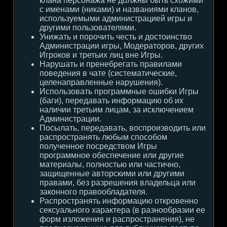
клана персонажа не должны быть схожими
с именами (никами) и названиями кланов,
используемыми администрацией игры и
другими пользователями.
Унижать и порочить честь и достоинство
Администрации игры, Модераторов, других
Игроков и третьих лиц вне Игры.
Нарушать и пренебрегать правилами
поведения в чате (систематические,
целенаправленные нарушения).
Использовать программные ошибки Игры
(баги), передавать информацию об их
наличии третьим лицам, за исключением
Администрации.
Посылать, передавать, воспроизводить или
распространять любым способом
полученное посредством Игры
программное обеспечение или другие
материалы, полностью или частично,
защищенные авторскими или другими
правами, без разрешения владельца или
законного правообладателя.
Распространять информацию откровенно
сексуального характера (в разнообразии ее
форм изложения и распространения), не