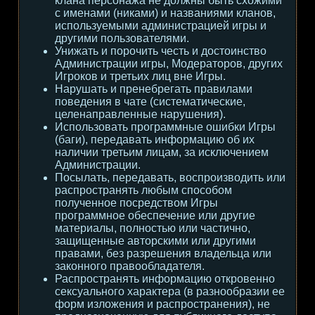
клана персонажа не должны быть схожими
с именами (никами) и названиями кланов,
используемыми администрацией игры и
другими пользователями.
Унижать и порочить честь и достоинство
Администрации игры, Модераторов, других
Игроков и третьих лиц вне Игры.
Нарушать и пренебрегать правилами
поведения в чате (систематические,
целенаправленные нарушения).
Использовать программные ошибки Игры
(баги), передавать информацию об их
наличии третьим лицам, за исключением
Администрации.
Посылать, передавать, воспроизводить или
распространять любым способом
полученное посредством Игры
программное обеспечение или другие
материалы, полностью или частично,
защищенные авторскими или другими
правами, без разрешения владельца или
законного правообладателя.
Распространять информацию откровенно
сексуального характера (в разнообразии ее
форм изложения и распространения), не