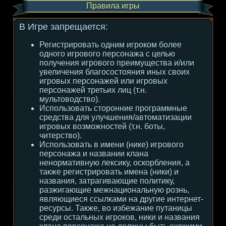
Правила игры
В Игре запрещается:
Регистрировать одним игроком более
одного игрового персонажа с целью
получения игрового преимущества и/или
увеличения благосостояния иных своих
игровых персонажей или игровых
персонажей третьих лиц (т.н.
мультоводство).
Использовать сторонние программные
средства для улучшения/автоматизации
игровых возможностей (т.н. боты,
читерство).
Использовать в имени (нике) игрового
персонажа и названии клана
ненормативную лексику, оскорбления, а
также регистрировать имена (ники) и
названия, затрагивающие политику,
разжигающие межнациональную рознь,
являющиеся ссылками на другие интернет-
ресурсы. Также, во избежание путаницы
среди остальных игроков, ники и названия