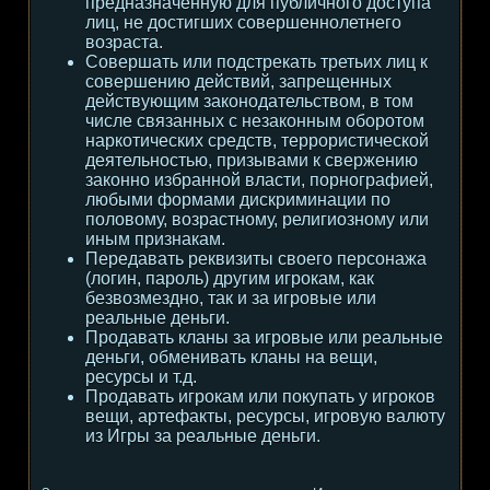
предназначенную для публичного доступа
лиц, не достигших совершеннолетнего
возраста.
Совершать или подстрекать третьих лиц к
совершению действий, запрещенных
действующим законодательством, в том
числе связанных с незаконным оборотом
наркотических средств, террористической
деятельностью, призывами к свержению
законно избранной власти, порнографией,
любыми формами дискриминации по
половому, возрастному, религиозному или
иным признакам.
Передавать реквизиты своего персонажа
(логин, пароль) другим игрокам, как
безвозмездно, так и за игровые или
реальные деньги.
Продавать кланы за игровые или реальные
деньги, обменивать кланы на вещи,
ресурсы и т.д.
Продавать игрокам или покупать у игроков
вещи, артефакты, ресурсы, игровую валюту
из Игры за реальные деньги.