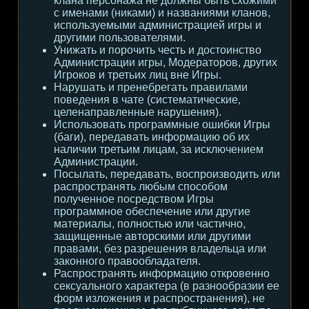
клана персонажа не должны быть схожими
с именами (никами) и названиями кланов,
используемыми администрацией игры и
другими пользователями.
Унижать и порочить честь и достоинство
Администрации игры, Модераторов, других
Игроков и третьих лиц вне Игры.
Нарушать и пренебрегать правилами
поведения в чате (систематические,
целенаправленные нарушения).
Использовать программные ошибки Игры
(баги), передавать информацию об их
наличии третьим лицам, за исключением
Администрации.
Посылать, передавать, воспроизводить или
распространять любым способом
полученное посредством Игры
программное обеспечение или другие
материалы, полностью или частично,
защищенные авторскими или другими
правами, без разрешения владельца или
законного правообладателя.
Распространять информацию откровенно
сексуального характера (в разнообразии ее
форм изложения и распространения), не