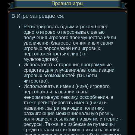
Правила игры
В Игре запрещается:
Регистрировать одним игроком более
одного игрового персонажа с целью
получения игрового преимущества и/или
увеличения благосостояния иных своих
игровых персонажей или игровых
персонажей третьих лиц (т.н.
мультоводство).
Использовать сторонние программные
средства для улучшения/автоматизации
игровых возможностей (т.н. боты,
читерство).
Использовать в имени (нике) игрового
персонажа и названии клана
ненормативную лексику, оскорбления, а
также регистрировать имена (ники) и
названия, затрагивающие политику,
разжигающие межнациональную рознь,
являющиеся ссылками на другие интернет-
ресурсы. Также, во избежание путаницы
среди остальных игроков, ники и названия