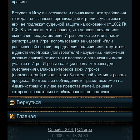
правил).
Вступая в Игру вы осознаете и принимаете, что требования
граждан, связанные с организацией игр или с участием в
них, не подлежат судебной защите на основании ст.1062 ГК
РФ. В частности, это означает, что условия начала или
окончания предоставления Игры полностью или в части,
регистрации в Игре, использования ее базовой и/или
расширенной версии, определения наличия или отсутствия
в действиях Игрока (пользователя) нарушений, наложения
игровых санкций относятся к вопросам организации и/или
участия в Игре. Игровые санкции предусмотрены для
обеспечения баланса интересов всех Игроков
(пользователей) и являются обязательной частью игрового
процесса. Контроль за соблюдением Правил возложен на
Администрацию в лице ее представителей, решения
которых окончательны и обжалованию не подлежат.
Вернуться
Главная
Онлайн: 2791
|
Об игре
0.008 сек, 15:24:30