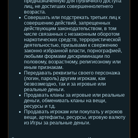
предназначенную для публичного доступа
лиц, не достигших совершеннолетнего
возраста.
Совершать или подстрекать третьих лиц к
совершению действий, запрещенных
действующим законодательством, в том
числе связанных с незаконным оборотом
наркотических средств, террористической
деятельностью, призывами к свержению
законно избранной власти, порнографией,
любыми формами дискриминации по
половому, возрастному, религиозному или
иным признакам.
Передавать реквизиты своего персонажа
(логин, пароль) другим игрокам, как
безвозмездно, так и за игровые или
реальные деньги.
Продавать кланы за игровые или реальные
деньги, обменивать кланы на вещи,
ресурсы и т.д.
Продавать игрокам или покупать у игроков
вещи, артефакты, ресурсы, игровую валюту
из Игры за реальные деньги.